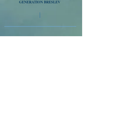
GENERATION BRESLEV
Tél
01 77 47 64 21
/
058-718-5493
VOYAGES A OUMAN
Nous suivre