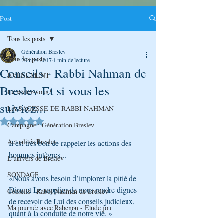
Post
Tous les posts
Génération Breslev
Tous les posts
20 nov. 2017
1 min de lecture
Conseils - Rabbi Nahman de
ÉVÉNEMENT
Breslev Et si vous les
Le saviez-vous?
suiviez...
LA SAGESSE DE RABBI NAHMAN
Noté NaN étoiles sur 5.
Campagne : Génération Breslev
Actualités Breslev
Il est très bon de rappeler les actions des 
hommes intègres...
L'univers de Breslev
SONDAGE
«Nous avons besoin d’implorer la pitié de 
Dieu et Le supplier de nous rendre dignes 
Conseils - Rabbi Nahman de Breslev
de recevoir de Lui des conseils judicieux, 
Ma journée avec Rabenou - Etude jou
quant à la conduite de notre vie. »