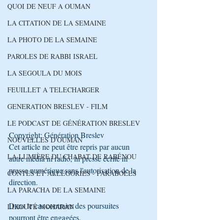
QUOI DE NEUF A OUMAN
LA CITATION DE LA SEMAINE
LA PHOTO DE LA SEMAINE
PAROLES DE RABBI ISRAEL
LA SEGOULA DU MOIS
FEUILLET A TELECHARGER
GENERATION BRESLEV - FILM
LE PODCAST DE GÉNÉRATION BRESLEV
Copyright: Génération Breslev
NOUVELLES D'OUMAN
Cet article ne peut être repris par aucun 
LA LUMIÈRE DU CHABAT DE RABÉNOU
autre média ni radio, ni presse écrite ni 
presse numérique sans l'autorisation de la 
CONTES ET ALLÉGORIES - PARABOLES
direction.
LA PARACHA DE LA SEMAINE
Dans le cas contraire des poursuites 
LIKOUTÉ MOHARAN
pourront être engagées.