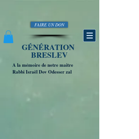
FAIRE UN DON
GÉNÉRATION
BRESLEV
A la mémoire de notre maitre
Rabbi Israël Dov Odesser zal