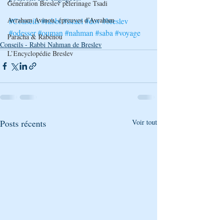
Génération Breslev pèlerinage Tsadi
Avraham Avinou, épreuves d’Avraham
#Conseils
#rabbi
#israel
#dov
#breslev
#odesser
#ouman
#nahman
#saba
#voyage
Paracha & Rabénou
Conseils - Rabbi Nahman de Breslev
L’Encyclopédie Breslev
Posts récents
Voir tout