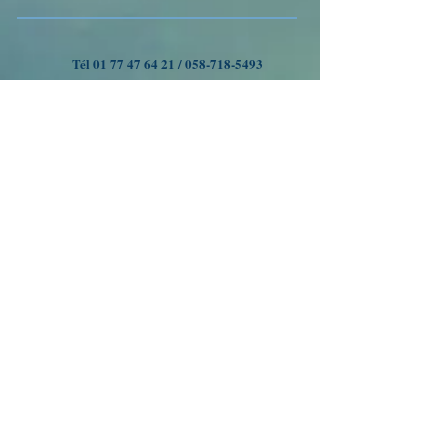
Tél
01 77 47 64 21
/
058-718-5493
VOYAGES A OUMAN
Nous suivre
Inscrivez-vous à notre liste
de diffusion