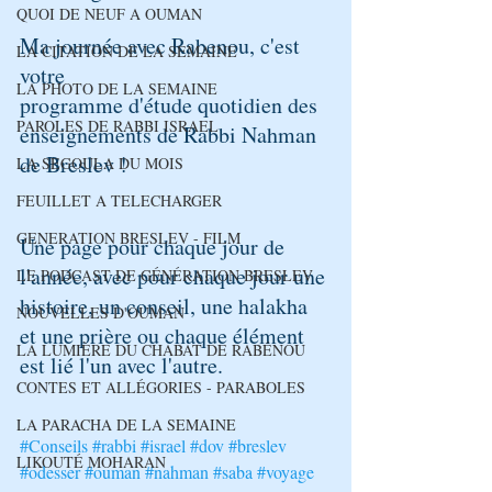
QUOI DE NEUF A OUMAN
Ma journée avec Rabenou, c'est 
LA CITATION DE LA SEMAINE
votre
LA PHOTO DE LA SEMAINE
programme d'étude quotidien des 
PAROLES DE RABBI ISRAEL
enseignements de Rabbi Nahman 
de Breslev !
LA SEGOULA DU MOIS
FEUILLET A TELECHARGER
GENERATION BRESLEV - FILM
Une page pour chaque jour de 
l'année, avec pour chaque jour une 
LE PODCAST DE GÉNÉRATION BRESLEV
histoire, un conseil, une halakha 
NOUVELLES D'OUMAN
et une prière ou chaque élément 
LA LUMIÈRE DU CHABAT DE RABÉNOU
est lié l'un avec l'autre.
CONTES ET ALLÉGORIES - PARABOLES
LA PARACHA DE LA SEMAINE
#Conseils
#rabbi
#israel
#dov
#breslev
LIKOUTÉ MOHARAN
#odesser
#ouman
#nahman
#saba
#voyage