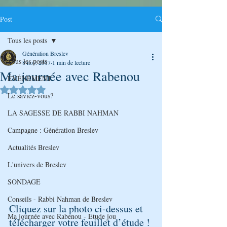
Post
Tous les posts
Génération Breslev
Tous les posts
8 nov. 2017
1 min de lecture
Ma journée avec Rabenou
ÉVÉNEMENT
Noté NaN étoiles sur 5.
Le saviez-vous?
LA SAGESSE DE RABBI NAHMAN
Campagne : Génération Breslev
Actualités Breslev
L'univers de Breslev
SONDAGE
Conseils - Rabbi Nahman de Breslev
Cliquez sur la photo ci-dessus et 
Ma journée avec Rabenou - Etude jou
télécharger votre feuillet d’étude !