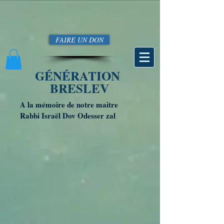
FAIRE UN DON
GÉNÉRATION
BRESLEV
A la mémoire de notre maitre
Rabbi Israël Dov Odesser zal