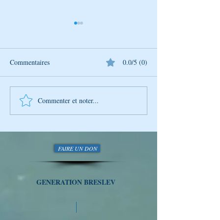
Commentaires
0.0/5 (0)
Ma journée avec Rabenou
Ma journée avec 
Commenter et noter...
FAIRE UN DON
GENERATION BRESLEV