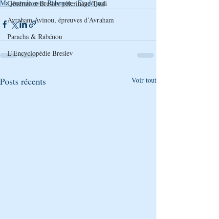
Ma journée avec Rabenou - Etude jou
Génération Breslev pèlerinage Tsadi
Avraham Avinou, épreuves d’Avraham
Paracha & Rabénou
L’Encyclopédie Breslev
Posts récents
Voir tout