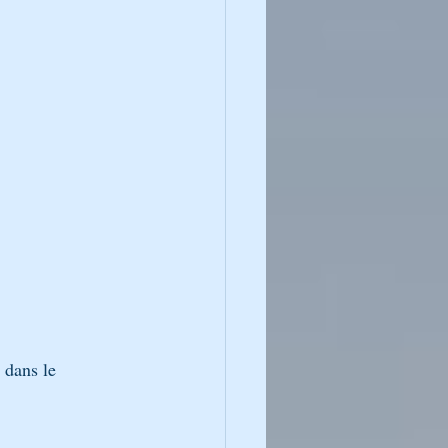
HA DE LA SEMAINE
Paracha & Rabénou
 dans le 