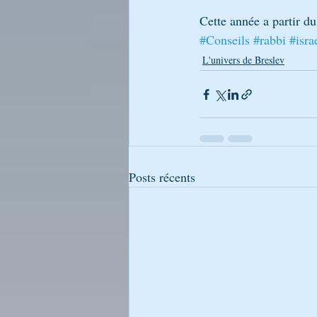
Cette année a partir d
#Conseils
#rabbi
#isra
L'univers de Breslev
Posts récents