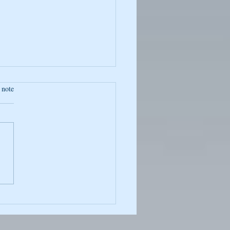
 note
vers de Breslev – La
ure des Psaumes