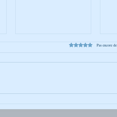
Noté 0 étoile sur 5.
Pas encore de
L’Univers de Breslev – Tou
L’Uni
BéAv : Un moment pour aimer
Lect