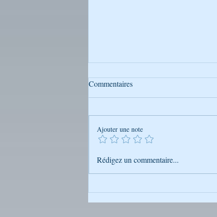
Commentaires
Ajouter une note
Mais qui est donc Rabbi
Rédigez un commentaire...
Na’hman de Breslev ?