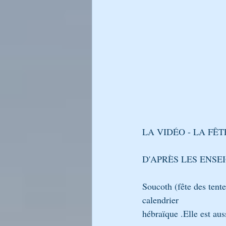
LA LUMIÈRE DU CHABAT DE RA
LIKOUTÉ MOHARAN
Générati
L’Encyclopédie Breslev
LA VIDÉO - LA FÊ
D'APRÈS LES ENS
Soucoth (fête des tent
calendrier
hébraïque .Elle est aus