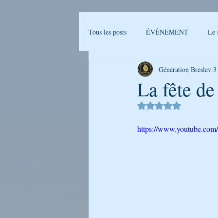
Tous les posts
ÉVÉNEMENT
Le 
Génération Breslev
3
Actualités Breslev
L'univers de B
La fête de
Noté NaN étoiles sur 
Ma journée avec Rabenou - Etude jou
https://www.youtube.c
LA PHOTO DE LA SEMAINE
GENERATION BRESLEV - FILM