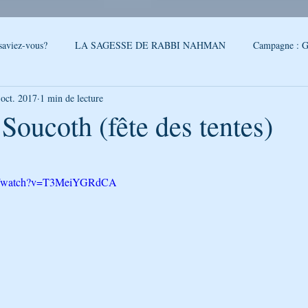
saviez-vous?
LA SAGESSE DE RABBI NAHMAN
Campagne : G
 oct. 2017
1 min de lecture
reslev
SONDAGE
Conseils - Rabbi Nahman de Breslev
 Soucoth (fête des tentes)
5.
QUOI DE NEUF A OUMAN
LA CITATION DE LA SEMAINE
om/watch?v=T3MeiYGRdCA
PAROLES DE RABBI ISRAEL
LA SEGOULA DU MOIS
FEUI
LE PODCAST DE GÉNÉRATION BRESLEV
NOUVELLES D'O