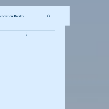
énération Breslev
LLET A TELECHARGER
UMAN