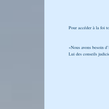
LA LUMIÈRE DU CHABAT DE RA
LIKOUTÉ MOHARAN
Générati
Pour accéder à la foi t
L’Encyclopédie Breslev
«Nous avons besoin d’i
Lui des conseils judici