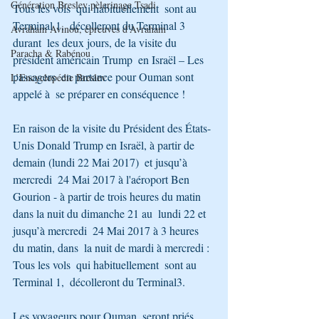
Génération Breslev pèlerinage Tsadi
Tous les vols  qui habituellement  sont au  
Terminal 1,  décolleront du Terminal 3 
Avraham Avinou, épreuves d’Avraham
durant  les deux jours, de la visite du  
Paracha & Rabénou
président américain Trump  en Israël – Les 
passagers  en partance pour Ouman sont  
L’Encyclopédie Breslev
appelé à  se préparer en conséquence !
En raison de la visite du Président des États-
Unis Donald Trump en Israël, à partir de 
demain (lundi 22 Mai 2017)  et jusqu’à 
mercredi  24 Mai 2017 à l'aéroport Ben 
Gourion - à partir de trois heures du matin 
dans la nuit du dimanche 21 au  lundi 22 et  
jusqu’à mercredi  24 Mai 2017 à 3 heures 
du matin, dans  la nuit de mardi à mercredi : 
Tous les vols  qui habituellement  sont au  
Terminal 1,  décolleront du Terminal3.
Les voyageurs pour Ouman  seront priés 