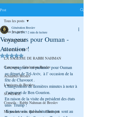
Post
Tous les posts
Génération Breslev
Tous les posts
21 mai 2017
2 min de lecture
Voyageurs pour Ouman -
ÉVÉNEMENT
Attention !
Le saviez-vous?
Noté NaN étoiles sur 5.
LA SAGESSE DE RABBI NAHMAN
Campagne : Génération Breslev
Les voyageurs  en partance  pour Ouman  
au départ de Tel-Aviv,  à l’ occasion de la 
Actualités Breslev
fête de Chavouot .
L'univers de Breslev
Changements de dernières minutes à noter à 
 l’aéroport de Ben Gourion.
SONDAGE
En raison de la visite du président des états 
Conseils - Rabbi Nahman de Breslev
unis  Trump !
 Tous les vols  qui habituellement  sont au  
Ma journée avec Rabenou - Etude jou