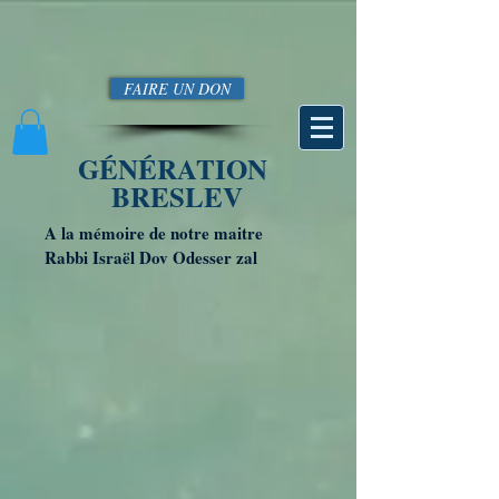
FAIRE UN DON
GÉNÉRATION
BRESLEV
A la mémoire de notre maitre
Rabbi Israël Dov Odesser zal