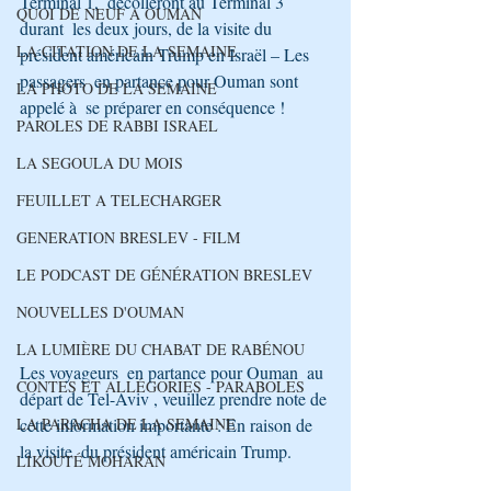
Terminal 1,  décolleront au Terminal 3 
QUOI DE NEUF A OUMAN
durant  les deux jours, de la visite du  
LA CITATION DE LA SEMAINE
président américain Trump en Israël – Les 
passagers  en partance pour Ouman sont  
LA PHOTO DE LA SEMAINE
appelé à  se préparer en conséquence !
PAROLES DE RABBI ISRAEL
LA SEGOULA DU MOIS
FEUILLET A TELECHARGER
GENERATION BRESLEV - FILM
LE PODCAST DE GÉNÉRATION BRESLEV
NOUVELLES D'OUMAN
LA LUMIÈRE DU CHABAT DE RABÉNOU
Les voyageurs  en partance pour Ouman  au 
CONTES ET ALLÉGORIES - PARABOLES
départ de Tel-Aviv , veuillez prendre note de 
LA PARACHA DE LA SEMAINE
cette information importante : En raison de 
la visite  du président américain Trump.
LIKOUTÉ MOHARAN