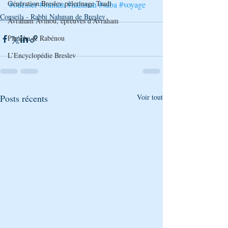
Génération Breslev pèlerinage Tsadi
#odesser
#ouman
#nahman
#saba
#voyage
Conseils - Rabbi Nahman de Breslev
Avraham Avinou, épreuves d’Avraham
Paracha & Rabénou
L’Encyclopédie Breslev
Posts récents
Voir tout