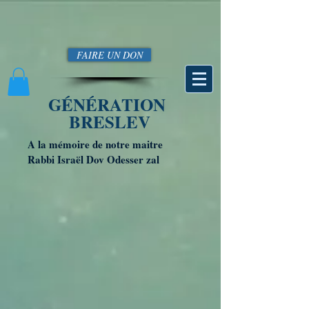
FAIRE UN DON
GÉNÉRATION
BRESLEV
A la mémoire de notre maitre
Rabbi Israël Dov Odesser zal