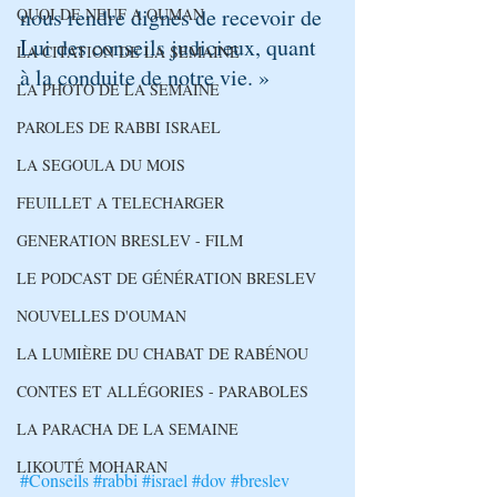
nous rendre dignes de recevoir de 
QUOI DE NEUF A OUMAN
Lui des conseils judicieux, quant 
LA CITATION DE LA SEMAINE
à la conduite de notre vie. »
LA PHOTO DE LA SEMAINE
PAROLES DE RABBI ISRAEL
LA SEGOULA DU MOIS
FEUILLET A TELECHARGER
GENERATION BRESLEV - FILM
LE PODCAST DE GÉNÉRATION BRESLEV
NOUVELLES D'OUMAN
LA LUMIÈRE DU CHABAT DE RABÉNOU
CONTES ET ALLÉGORIES - PARABOLES
LA PARACHA DE LA SEMAINE
LIKOUTÉ MOHARAN
#Conseils
#rabbi
#israel
#dov
#breslev