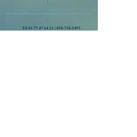
Tél
01 77 47 64 21
/
058-718-5493
VOYAGES A OUMAN
Nous suivre