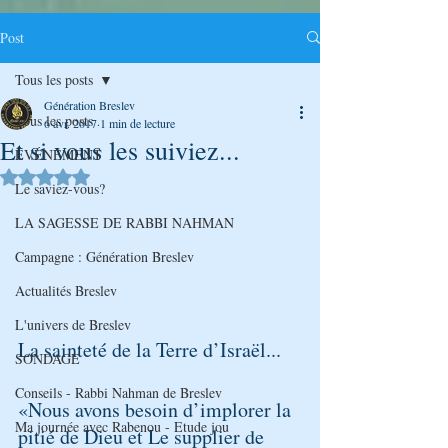
Post
Tous les posts
Génération Breslev
Tous les posts
6 avr. 2017
1 min de lecture
Et si vous les suiviez...
ÉVÉNEMENT
Noté NaN étoiles sur 5.
Le saviez-vous?
LA SAGESSE DE RABBI NAHMAN
Campagne : Génération Breslev
Actualités Breslev
L'univers de Breslev
La sainteté de la Terre d’Israël...
SONDAGE
Conseils - Rabbi Nahman de Breslev
«Nous avons besoin d’implorer la 
Ma journée avec Rabenou - Etude jou
pitié de Dieu et Le supplier de 