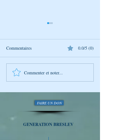
Commentaires
0.0/5 (0)
Commenter et noter...
Conseils - Rabbi Nahman de
Conseils - Rabbi
Breslev Et si vous les
Breslev Et si vous
suiviez…
suiviez…
FAIRE UN DON
GENERATION BRESLEV