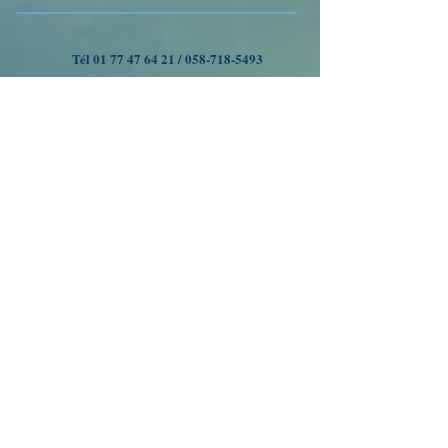
Tél
01 77 47 64 21
/
058-718-5493
VOYAGES A OUMAN
Nous suivre
Inscrivez-vous à notre liste
de diffusion