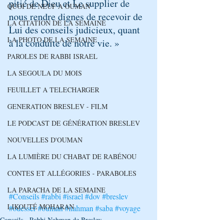
pitié de Dieu et Le supplier de 
QUOI DE NEUF A OUMAN
nous rendre dignes de recevoir de 
LA CITATION DE LA SEMAINE
Lui des conseils judicieux, quant 
LA PHOTO DE LA SEMAINE
à la conduite de notre vie. »
PAROLES DE RABBI ISRAEL
LA SEGOULA DU MOIS
FEUILLET A TELECHARGER
GENERATION BRESLEV - FILM
LE PODCAST DE GÉNÉRATION BRESLEV
NOUVELLES D'OUMAN
LA LUMIÈRE DU CHABAT DE RABÉNOU
CONTES ET ALLÉGORIES - PARABOLES
LA PARACHA DE LA SEMAINE
#Conseils
#rabbi
#israel
#dov
#breslev
LIKOUTÉ MOHARAN
#odesser
#ouman
#nahman
#saba
#voyage
Conseils - Rabbi Nahman de Breslev