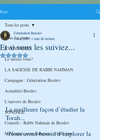
Post
Tous les posts
Génération Breslev
Tous les posts
1 avr. 2017
1 min de lecture
Et si vous les suiviez...
ÉVÉNEMENT
Noté NaN étoiles sur 5.
Le saviez-vous?
LA SAGESSE DE RABBI NAHMAN
Campagne : Génération Breslev
Actualités Breslev
L'univers de Breslev
La meilleure façon d’étudier la 
SONDAGE
Torah...
Conseils - Rabbi Nahman de Breslev
«Nous avons besoin d’implorer la 
Ma journée avec Rabenou - Etude jou