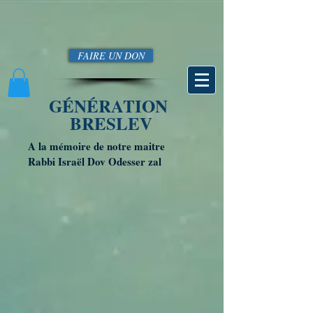
FAIRE UN DON
GÉNÉRATION
BRESLEV
A la mémoire de notre maitre
Rabbi Israël Dov Odesser zal