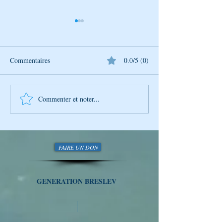
Commentaires
0.0/5 (0)
Commenter et noter...
Conseils - Rabbi Nahman de
Conseils - Rabbi
Breslev Et si vous les
Breslev Et si vous
suiviez…
suiviez…
FAIRE UN DON
GENERATION BRESLEV