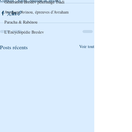
Génération Breslev pèlerinage Tsadi
Avraham Avinou, épreuves d’Avraham
Paracha & Rabénou
L’Encyclopédie Breslev
Posts récents
Voir tout