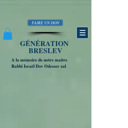
FAIRE UN DON
GÉNÉRATION
BRESLEV
A la mémoire de notre maitre
Rabbi Israël Dov Odesser zal