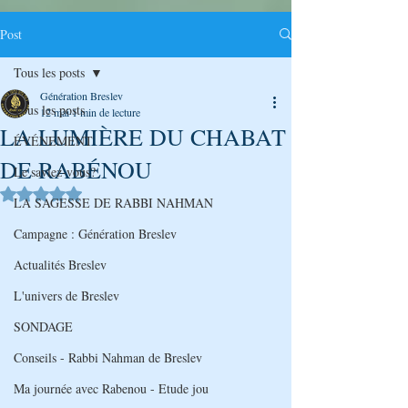
Post
Tous les posts
Génération Breslev
Tous les posts
12 mai
1 min de lecture
LA LUMIÈRE DU CHABAT
ÉVÉNEMENT
DE RABÉNOU
Le saviez-vous?
Noté NaN étoiles sur 5.
LA SAGESSE DE RABBI NAHMAN
Campagne : Génération Breslev
Actualités Breslev
L'univers de Breslev
SONDAGE
Conseils - Rabbi Nahman de Breslev
Ma journée avec Rabenou - Etude jou