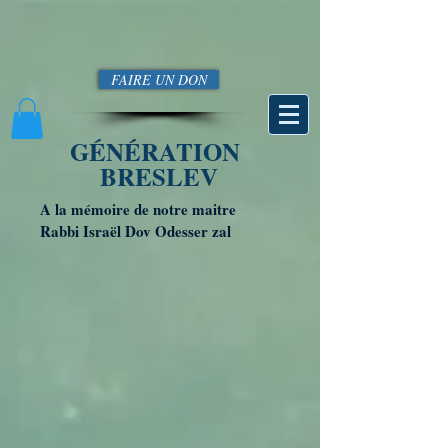
FAIRE UN DON
GÉNÉRATION
BRESLEV
A la mémoire de notre maitre
Rabbi Israël Dov Odesser zal