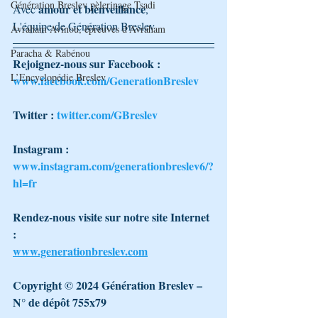
Génération Breslev pèlerinage Tsadi
amour et bienveillance
Avec 
,
L'équipe de Génération Breslev 
Avraham Avinou, épreuves d’Avraham
Paracha & Rabénou
Rejoignez-nous sur Facebook :
L’Encyclopédie Breslev
www.facebook.com/GenerationBreslev
Twitter : 
twitter.com/GBreslev
Instagram : 
www.instagram.com/generationbreslev6/?
hl=fr
Rendez-nous visite sur notre site Internet 
: 
www.generationbreslev.com
Copyright © 2024 Génération Breslev – 
N° de dépôt 755x79