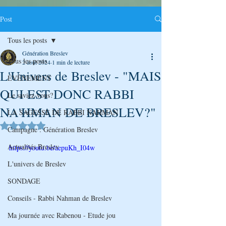
Post
Tous les posts
Génération Breslev
Tous les posts
2 août 2024
1 min de lecture
L'Univers de Breslev - "MAIS
ÉVÉNEMENT
QUI EST DONC RABBI
Le saviez-vous?
NA'HMAN DE BRESLEV?"
LA SAGESSE DE RABBI NAHMAN
Noté NaN étoiles sur 5.
Campagne : Génération Breslev
Actualités Breslev
https://youtu.be/aepuKh_I04w
L'univers de Breslev
SONDAGE
Conseils - Rabbi Nahman de Breslev
Ma journée avec Rabenou - Etude jou