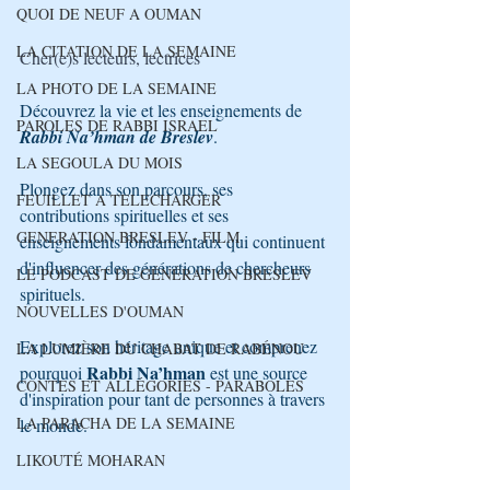
QUOI DE NEUF A OUMAN
LA CITATION DE LA SEMAINE
Cher(e)s lecteurs, lectrices
LA PHOTO DE LA SEMAINE
Découvrez la vie et les enseignements de 
PAROLES DE RABBI ISRAEL
Rabbi Na’hman de Breslev
.
LA SEGOULA DU MOIS
Plongez dans son parcours, ses 
FEUILLET A TELECHARGER
contributions spirituelles et ses 
GENERATION BRESLEV - FILM
enseignements fondamentaux qui continuent 
d'influencer des générations de chercheurs 
LE PODCAST DE GÉNÉRATION BRESLEV
spirituels.
NOUVELLES D'OUMAN
Explorez son héritage unique et comprenez 
LA LUMIÈRE DU CHABAT DE RABÉNOU
Rabbi Na’hman
pourquoi 
 est une source 
CONTES ET ALLÉGORIES - PARABOLES
d'inspiration pour tant de personnes à travers 
LA PARACHA DE LA SEMAINE
le monde.
LIKOUTÉ MOHARAN