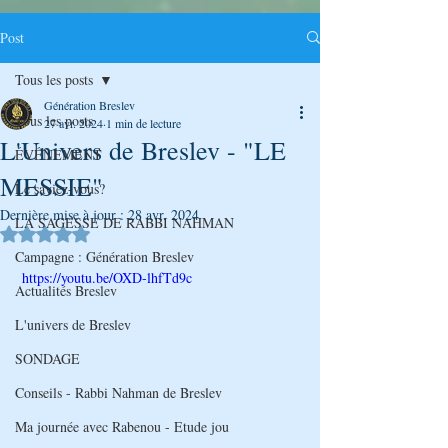
Post
Tous les posts
Génération Breslev
Tous les posts
27 avr. 2024
1 min de lecture
L'Univers de Breslev - "LE
ÉVÉNEMENT
MESSIE"
Le saviez-vous?
Dernière mise à jour :
28 avr. 2024
LA SAGESSE DE RABBI NAHMAN
Noté NaN étoiles sur 5.
Campagne : Génération Breslev
 https://youtu.be/OXD-lhfTd9c
Actualités Breslev
L'univers de Breslev
SONDAGE
Conseils - Rabbi Nahman de Breslev
Ma journée avec Rabenou - Etude jou