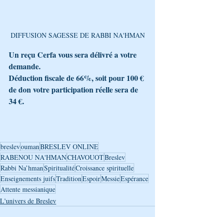
DIFFUSION SAGESSE DE RABBI NA'HMAN
Un reçu Cerfa vous sera délivré a votre 
demande.
Déduction fiscale de 66%, soit pour 100 € 
de don votre participation réelle sera de 
34 €.
breslev
ouman
BRESLEV ONLINE
RABENOU NA'HMAN
CHAVOUOT
Breslev
Rabbi Na’hman
Spiritualité
Croissance spirituelle
Enseignements juifs
Tradition
Espoir
Messie
Espérance
Attente messianique
L'univers de Breslev