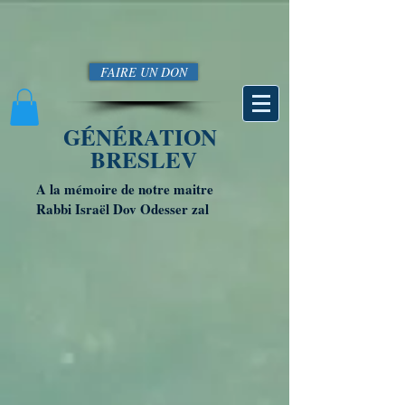
FAIRE UN DON
GÉNÉRATION
BRESLEV
A la mémoire de notre maitre
Rabbi Israël Dov Odesser zal