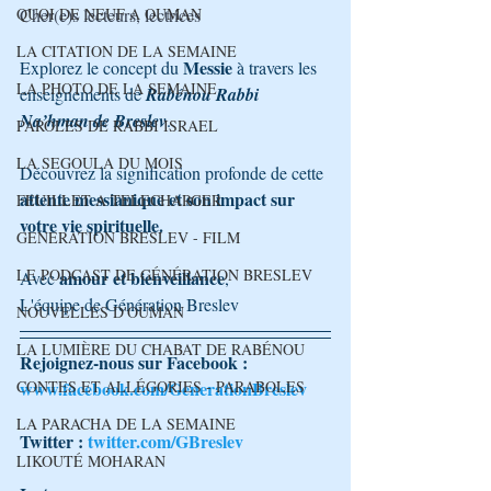
QUOI DE NEUF A OUMAN
Cher(e)s lecteurs, lectrices
LA CITATION DE LA SEMAINE
Messie
Explorez le concept du 
 à travers les 
LA PHOTO DE LA SEMAINE
enseignements de 
Rabénou Rabbi 
Na’hman de Breslev
. 
PAROLES DE RABBI ISRAEL
LA SEGOULA DU MOIS
Découvrez la signification profonde de cette 
attente messianique et son impact sur 
FEUILLET A TELECHARGER
votre vie spirituelle.
GENERATION BRESLEV - FILM
LE PODCAST DE GÉNÉRATION BRESLEV
amour et bienveillance
Avec 
,
L'équipe de Génération Breslev 
NOUVELLES D'OUMAN
LA LUMIÈRE DU CHABAT DE RABÉNOU
Rejoignez-nous sur Facebook :
CONTES ET ALLÉGORIES - PARABOLES
www.facebook.com/GenerationBreslev
LA PARACHA DE LA SEMAINE
Twitter : 
twitter.com/GBreslev
LIKOUTÉ MOHARAN