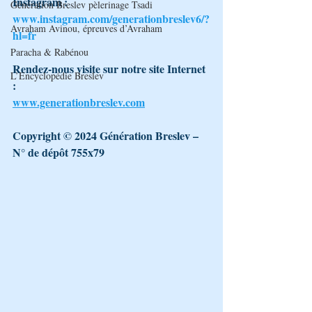
Instagram : 
Génération Breslev pèlerinage Tsadi
www.instagram.com/generationbreslev6/?
Avraham Avinou, épreuves d’Avraham
hl=fr
Paracha & Rabénou
Rendez-nous visite sur notre site Internet 
L’Encyclopédie Breslev
: 
www.generationbreslev.com
Copyright © 2024 Génération Breslev – 
N° de dépôt 755x79