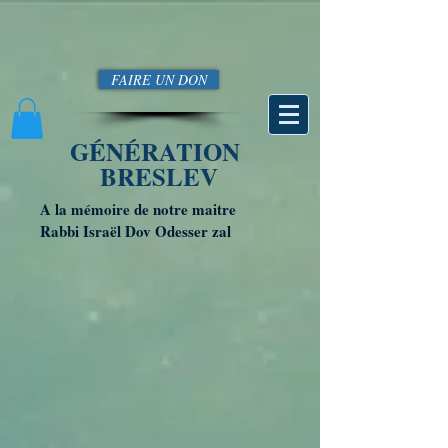
FAIRE UN DON
GÉNÉRATION
BRESLEV
A la mémoire de notre maitre
Rabbi Israël Dov Odesser zal