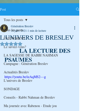
Post
Tous les posts
Génération Breslev
Tous les posts
16 janv. 2021
1 min de lecture
L'UNIVERS DE BRESLEV
ÉVÉNEMENT
Noté NaN étoiles sur 5.
Le saviez-vous?
LA LECTURE DES 
LA SAGESSE DE RABBI NAHMAN
PSAUMES 
Campagne : Génération Breslev
Actualités Breslev
https://youtu.be/ieAqMS2---g
L'univers de Breslev
SONDAGE
Conseils - Rabbi Nahman de Breslev
Ma journée avec Rabenou - Etude jou