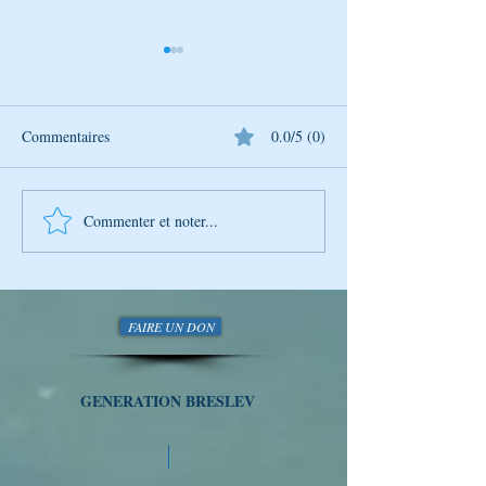
Commentaires
0.0/5 (0)
Commenter et noter...
L’Univers de Breslev – Tou
L’Univers de Bres
BéAv : Un moment pour
Lecture des Psau
aimer
FAIRE UN DON
GENERATION BRESLEV