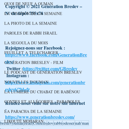
QUOI DE NEUF A OUMAN
Copyright © 2021 Génération Breslev – 
N° de dépôt 755x78
LA CITATION DE LA SEMAINE
LA PHOTO DE LA SEMAINE
PAROLES DE RABBI ISRAEL
LA SEGOULA DU MOIS
Rejoignez-nous sur Facebook : 
FEUILLET A TELECHARGER
https://www.facebook.com/GenerationBre
slev/
GENERATION BRESLEV - FILM
 Twitter :
https://twitter.com/GBreslev
LE PODCAST DE GÉNÉRATION BRESLEV
 Instagram : 
https://www.instagram.com/generationbr
NOUVELLES D'OUMAN
eslev6/?hl=fr
LA LUMIÈRE DU CHABAT DE RABÉNOU
CONTES ET ALLÉGORIES - PARABOLES
Rendez-nous visite sur notre site Internet 
: 
LA PARACHA DE LA SEMAINE
https://www.generationbreslev.com/
LIKOUTÉ MOHARAN
breslev
ouman
israel
Conseils
dov
rabbi
odesser
nah'man