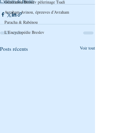
L'univers de Breslev
Génération Breslev pèlerinage Tsadi
Avraham Avinou, épreuves d’Avraham
Paracha & Rabénou
L’Encyclopédie Breslev
Posts récents
Voir tout