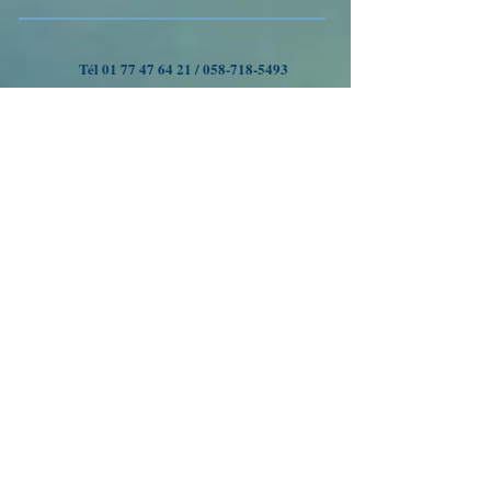
Tél
01 77 47 64 21
/
058-718-5493
VOYAGES A OUMAN
Nous suivre
Inscrivez-vous à notre liste
de diffusion