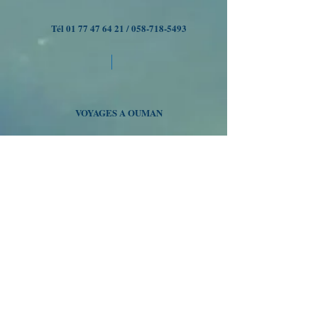
Tél
01 77 47 64 21
/
058-718-5493
VOYAGES A OUMAN
Nous suivre
Inscrivez-vous à notre liste
de diffusion