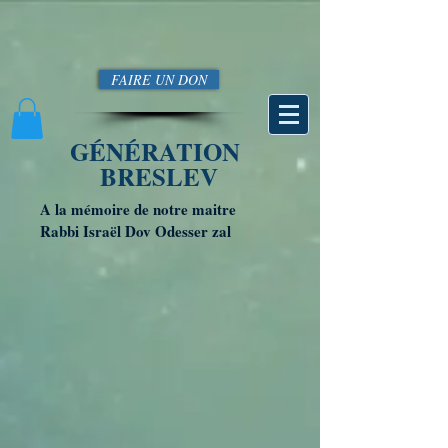
FAIRE UN DON
GÉNÉRATION
BRESLEV
A la mémoire de notre maitre
Rabbi Israël Dov Odesser zal