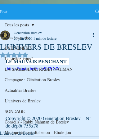
Post
Tous les posts
Génération Breslev
Tous les posts
20 juin 2020
1 min de lecture
L'UNIVERS DE BRESLEV
ÉVÉNEMENT
Noté NaN étoiles sur 5.
Le saviez-vous?
LE MAUVAIS PENCHANT  
 https://youtu.be/7mtx9Il2ORY
LA SAGESSE DE RABBI NAHMAN
Campagne : Génération Breslev
Actualités Breslev
L'univers de Breslev
SONDAGE
Copyright © 2020 Génération Breslev – N° 
Conseils - Rabbi Nahman de Breslev
de dépôt 755x78
Ma journée avec Rabenou - Etude jou
L'univers de Breslev