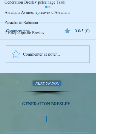
Génération Breslev pèlerinage Tsadi
Avraham Avinou, épreuves d’Avraham
Paracha & Rabénou
Commentaires
0.0/5 (0)
L’Encyclopédie Breslev
Commenter et noter...
L’Univers de Breslev – Tou
L’Univers de Bres
BéAv : Un moment pour
Lecture des Psau
aimer
FAIRE UN DON
GENERATION BRESLEV