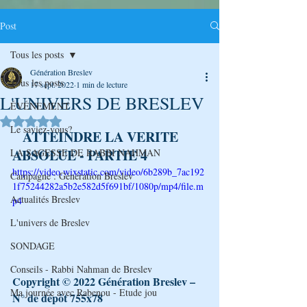
Post
Tous les posts
Génération Breslev
Tous les posts
17 sept. 2022
1 min de lecture
L'UNIVERS DE BRESLEV
ÉVÉNEMENT
Noté NaN étoiles sur 5.
Le saviez-vous?
 ATTEINDRE LA VERITE 
ABSOLUE - PARTIE 4
LA SAGESSE DE RABBI NAHMAN
https://video.wixstatic.com/video/6b289b_7ac192
Campagne : Génération Breslev
1f75244282a5b2e582d5f691bf/1080p/mp4/file.m
Actualités Breslev
p4
L'univers de Breslev
SONDAGE
Conseils - Rabbi Nahman de Breslev
Copyright © 2022 Génération Breslev – 
Ma journée avec Rabenou - Etude jou
N° de dépôt 755x78