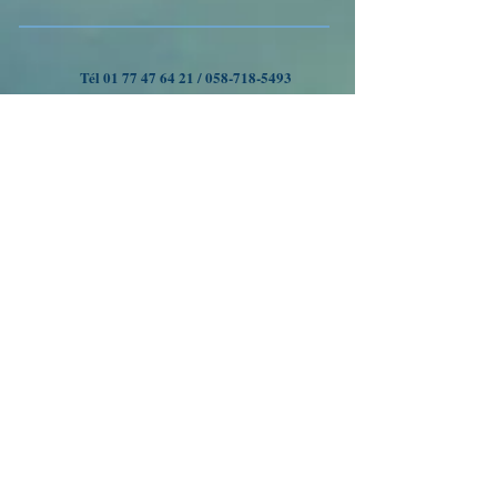
Tél
01 77 47 64 21
/
058-718-5493
VOYAGES A OUMAN
Nous suivre
Inscrivez-vous à notre liste