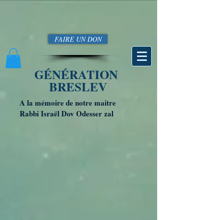
FAIRE UN DON
GÉNÉRATION
BRESLEV
A la mémoire de notre maitre
Rabbi Israël Dov Odesser zal