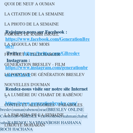
QUOI DE NEUF A OUMAN
LA CITATION DE LA SEMAINE
LA PHOTO DE LA SEMAINE
Rejoignez-nous sur Facebook : 
PAROLES DE RABBI ISRAEL
https://www.facebook.com/GenerationBre
LA SEGOULA DU MOIS
slev/
 Twitter :
https://twitter.com/GBreslev
FEUILLET A TELECHARGER
 Instagram : 
GENERATION BRESLEV - FILM
https://www.instagram.com/generationbr
eslev6/?hl=fr
LE PODCAST DE GÉNÉRATION BRESLEV
NOUVELLES D'OUMAN
Rendez-nous visite sur notre site Internet 
LA LUMIÈRE DU CHABAT DE RABÉNOU
: 
https://www.generationbreslev.com/
CONTES ET ALLÉGORIES - PARABOLES
breslev
ouman
rabenou
israel
BRESLEV ONLINE
LA PARACHA DE LA SEMAINE
Conseils
dov
BRESLEV
rabbi
odesser
nahman
chabat
saba
RABENOU NA'HMAN
ROSH HASHANA
LIKOUTÉ MOHARAN
ROCH HACHANA