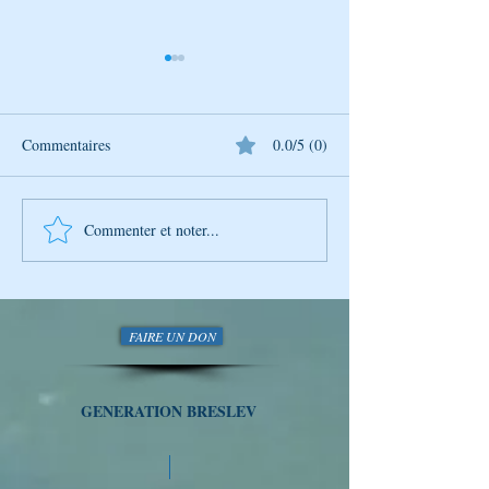
Commentaires
0.0/5 (0)
Commenter et noter...
Mais qui est donc Rabbi
L’Univers de Bres
Na’hman de Breslev ?
BéAv : Un momen
aimer
FAIRE UN DON
GENERATION BRESLEV