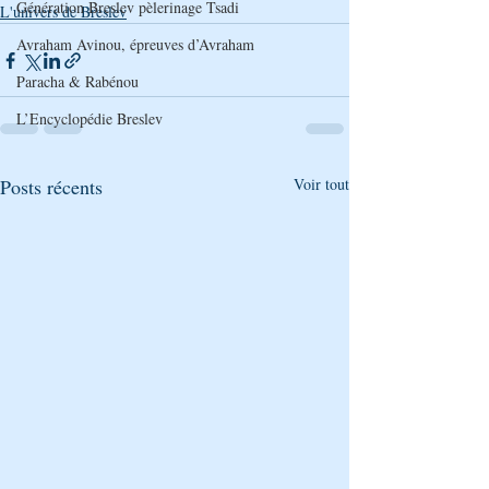
Génération Breslev pèlerinage Tsadi
L'univers de Breslev
Avraham Avinou, épreuves d’Avraham
Paracha & Rabénou
L’Encyclopédie Breslev
Posts récents
Voir tout