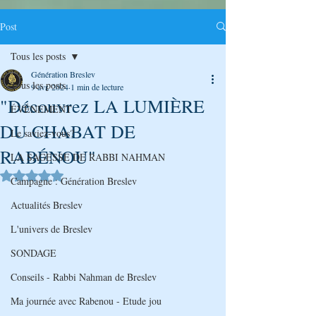
Post
Tous les posts
Génération Breslev
Tous les posts
9 avr. 2024
1 min de lecture
"Découvrez LA LUMIÈRE
ÉVÉNEMENT
DU CHABAT DE
Le saviez-vous?
RABÉNOU"
LA SAGESSE DE RABBI NAHMAN
Noté NaN étoiles sur 5.
Campagne : Génération Breslev
Actualités Breslev
L'univers de Breslev
SONDAGE
Conseils - Rabbi Nahman de Breslev
Ma journée avec Rabenou - Etude jou