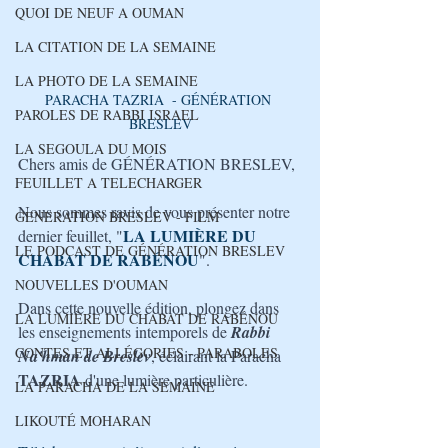
QUOI DE NEUF A OUMAN
LA CITATION DE LA SEMAINE
LA PHOTO DE LA SEMAINE
PARACHA TAZRIA  - GÉNÉRATION 
PAROLES DE RABBI ISRAEL
BRESLEV
LA SEGOULA DU MOIS
Chers amis de GÉNÉRATION BRESLEV,
FEUILLET A TELECHARGER
Nous sommes ravis de vous présenter notre 
GENERATION BRESLEV - FILM
LA LUMIÈRE DU 
dernier feuillet, "
LE PODCAST DE GÉNÉRATION BRESLEV
CHABAT DE RABÉNOU
". 
NOUVELLES D'OUMAN
Dans cette nouvelle édition, plongez dans 
LA LUMIÈRE DU CHABAT DE RABÉNOU
les enseignements intemporels de 
Rabbi 
CONTES ET ALLÉGORIES - PARABOLES
Na'hman de Breslev
, éclairant la Paracha 
TAZRIA
 d'une lumière particulière. 
LA PARACHA DE LA SEMAINE
LIKOUTÉ MOHARAN