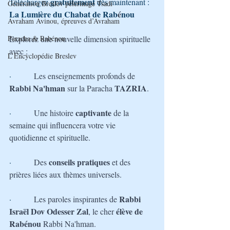
gratuitement
Téléchargez 
 dès maintenant : 
Génération Breslev pèlerinage Tsadi
La Lumière du Chabat de Rab
é
nou
Avraham Avinou, épreuves d’Avraham
Paracha & Rabénou
Explorez une nouvelle dimension spirituelle 
avec :
L’Encyclopédie Breslev
·         
Les enseignements profonds de 
Rabbi Na'hman
TAZRIA
 sur la Paracha 
.
captivante 
·         
Une histoire 
de la 
semaine qui influencera votre vie 
quotidienne et spirituelle.
conseils pratiques
·         
Des 
 et des 
prières liées aux thèmes universels.
Rabbi 
·         
Les paroles inspirantes de 
Israël Dov Odesser Zal
 élève de 
, le cher
Rabénou 
Rabbi Na'hman.