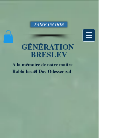
FAIRE UN DON
GÉNÉRATION
BRESLEV
A la mémoire de notre maitre
Rabbi Israël Dov Odesser zal