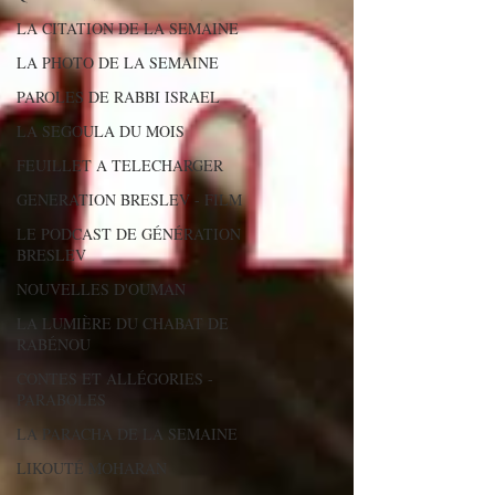
LA CITATION DE LA SEMAINE
LA PHOTO DE LA SEMAINE
PAROLES DE RABBI ISRAEL
LA SEGOULA DU MOIS
FEUILLET A TELECHARGER
GENERATION BRESLEV - FILM
LE PODCAST DE GÉNÉRATION
BRESLEV
NOUVELLES D'OUMAN
LA LUMIÈRE DU CHABAT DE
RABÉNOU
CONTES ET ALLÉGORIES -
PARABOLES
LA PARACHA DE LA SEMAINE
LIKOUTÉ MOHARAN