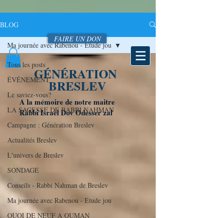
BLOG
FAIRE UN DON
Ma journée avec Rabenou - Etude jou
Tous les posts
GÉNÉRATION
ÉVÉNEMENT
BRESLEV
Le saviez-vous?
A la mémoire de notre maitre
LA SAGESSE DE RABBI NAHMAN
Rabbi Israël Dov Odesser zal
Campagne : Génération Breslev
Actualités Breslev
L'univers de Breslev
SONDAGE
Conseils - Rabbi Nahman de Breslev
Ma journée avec Rabenou - Etude jou
QUOI DE NEUF A OUMAN