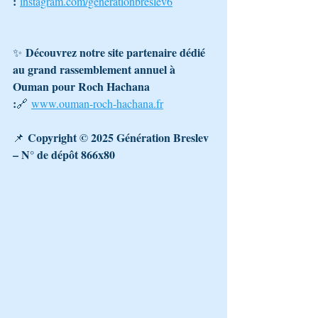
:
instagram.com/generationbreslev6
Découvrez notre site partenaire dédié 
✨ 
au grand rassemblement annuel à 
Ouman pour Roch Hachana 
:
🔗 
www.ouman-roch-hachana.fr
Copyright © 2025 Génération Breslev 
📌 
– N° de dépôt 866x80