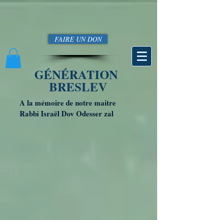
FAIRE UN DON
GÉNÉRATION
BRESLEV
A la mémoire de notre maitre
Rabbi Israël Dov Odesser zal