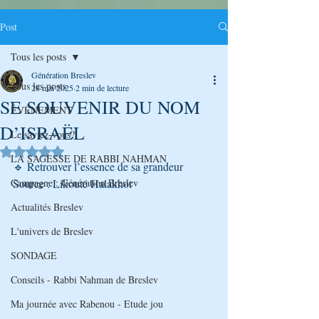
Post
Tous les posts
Génération Breslev
Tous les posts
28 mai 2025
2 min de lecture
SE SOUVENIR DU NOM
ÉVÉNEMENT
D’ISRAËL
Le saviez-vous?
Noté NaN étoiles sur 5.
LA SAGESSE DE RABBI NAHMAN
🔹 Retrouver l’essence de sa grandeur
Campagne : Génération Breslev
Source : Likouté Halakhot
Actualités Breslev
L'univers de Breslev
SONDAGE
Conseils - Rabbi Nahman de Breslev
Ma journée avec Rabenou - Etude jou