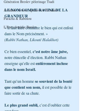
Génération Breslev pèlerinage Tsadi
LE NOM COMME RACINE DE LA 
Avraham Avinou, épreuves d’Avraham
GRANDEUR
Paracha & Rabénou
L’Encyclopédie Breslev
« Il faut faire connaître le bien qui est enfoui 
dans le Nom précisément. »
(Rabbi Nathan, Likouté Halakhot)
c’est notre âme juive,
Ce bien essentiel, 
notre étincelle d’élection. Rabbi Nathan 
entièrement incluse 
enseigne qu’elle est 
dans le nom Israël. 
se souvient de la bonté 
Tant qu’un homme 
que contient son nom,
 il est possible de le 
faire sortir de sa chute.
Le plus grand oubli,
 c’est d’oublier cette 
grandeur.