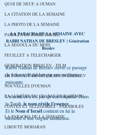
QUOI DE NEUF A OUMAN
LA CITATION DE LA SEMAINE
LA PHOTO DE LA SEMAINE
LA PARACHA DE LA SEMAINE AVEC 
PAROLES DE RABBI ISRAEL
RABBI NATHAN DE BRESLEV | Génération 
LA SEGOULA DU MOIS
Breslev
FEUILLET A TELECHARGER
GENERATION BRESLEV - FILM
Rabbi Nathan de Breslev ouvre ce passage 
du Likouté Halakhot par une méditation 
LE PODCAST DE GÉNÉRATION BRESLEV
puissante.
NOUVELLES D'OUMAN
LA LUMIÈRE DU CHABAT DE RABÉNOU
Un nom, ce n’est pas qu’une étiquette. Dans 
le nom révèle l’essence.
la Torah, 
CONTES ET ALLÉGORIES - PARABOLES
Nom d’Israël 
Et le 
contient en lui la 
LA PARACHA DE LA SEMAINE
mémoire d’une origine lumineuse.
LIKOUTÉ MOHARAN