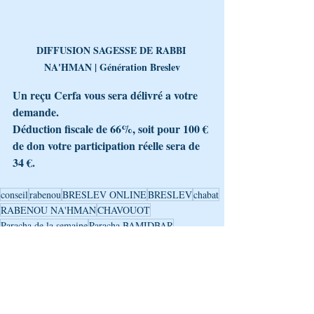
DIFFUSION SAGESSE DE RABBI 
NA'HMAN | Génération Breslev
Un reçu Cerfa vous sera délivré a votre 
demande.
Déduction fiscale de 66%, soit pour 100 € 
de don votre participation réelle sera de 
34 €.
conseil
rabenou
BRESLEV ONLINE
BRESLEV
chabat
RABENOU NA'HMAN
CHAVOUOT
Paracha de la semaine
Paracha BAMIDBAR
LA PARACHA DE LA SEMAINE