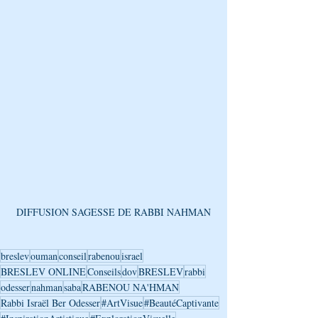
DIFFUSION SAGESSE DE RABBI NAHMAN
breslev
ouman
conseil
rabenou
israel
BRESLEV ONLINE
Conseils
dov
BRESLEV
rabbi
odesser
nahman
saba
RABENOU NA'HMAN
Rabbi Israël Ber Odesser
#ArtVisue
#BeautéCaptivante