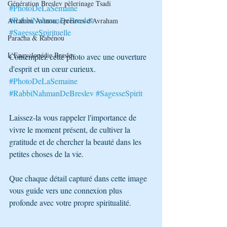
Génération Breslev pèlerinage Tsadi
#PhotoDeLaSemaine
#RabbiNahmanDeBreslev
Avraham Avinou, épreuves d’Avraham
#SagesseSpirituelle
Paracha & Rabénou
L’Encyclopédie Breslev
Contemplez cette photo avec une ouverture 
d'esprit et un cœur curieux. 
#PhotoDeLaSemaine
#RabbiNahmanDeBreslev
#SagesseSpirit
Laissez-la vous rappeler l'importance de 
vivre le moment présent, de cultiver la 
gratitude et de chercher la beauté dans les 
petites choses de la vie. 
Que chaque détail capturé dans cette image 
vous guide vers une connexion plus 
profonde avec votre propre spiritualité. 