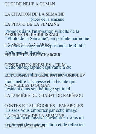
QUOI DE NEUF A OUMAN
LA CITATION DE LA SEMAINE
photo de la semaine 
LA PHOTO DE LA SEMAINE
Plongez dans l'inspiration visuelle de la 
PAROLES DE RABBI ISRAEL
"Photo de la Semaine", en parfaite harmonie 
LA SEGOULA DU MOIS
avec les enseignements profonds de Rabbi 
Na'hman de Breslev. 
FEUILLET A TELECHARGER
GENERATION BRESLEV - FILM
Cette photographie captivante a été 
soigneusement sélectionnée pour vous 
LE PODCAST DE GÉNÉRATION BRESLEV
transmettre la sagesse et la beauté qui 
NOUVELLES D'OUMAN
résident dans son héritage spirituel.
LA LUMIÈRE DU CHABAT DE RABÉNOU
CONTES ET ALLÉGORIES - PARABOLES
Laissez-vous emporter par cette image 
LA PARACHA DE LA SEMAINE
saisissante et laissez-la éveiller en vous un 
sentiment de contemplation et de réflexion. 
LIKOUTÉ MOHARAN