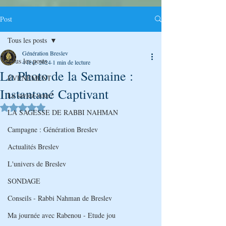
Post
Tous les posts
Génération Breslev
Tous les posts
4 févr. 2024
1 min de lecture
La Photo de la Semaine :
ÉVÉNEMENT
Instantané Captivant
Le saviez-vous?
Noté NaN étoiles sur 5.
LA SAGESSE DE RABBI NAHMAN
Campagne : Génération Breslev
Actualités Breslev
L'univers de Breslev
SONDAGE
Conseils - Rabbi Nahman de Breslev
Ma journée avec Rabenou - Etude jou