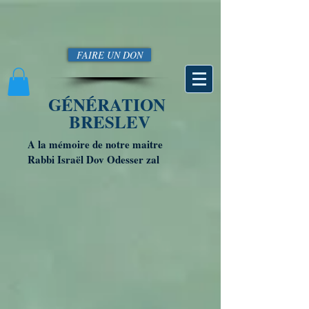
FAIRE UN DON
GÉNÉRATION
BRESLEV
A la mémoire de notre maitre
Rabbi Israël Dov Odesser zal