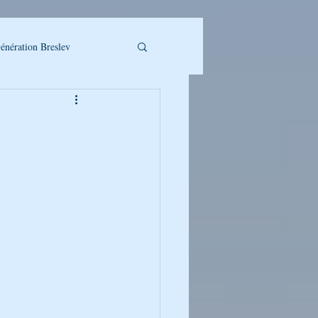
énération Breslev
LLET A TELECHARGER
UMAN