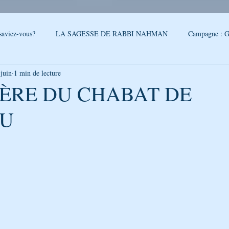
saviez-vous?
LA SAGESSE DE RABBI NAHMAN
Campagne : G
 juin
1 min de lecture
reslev
SONDAGE
Conseils - Rabbi Nahman de Breslev
ÈRE DU CHABAT DE
U
QUOI DE NEUF A OUMAN
LA CITATION DE LA SEMAINE
5.
PAROLES DE RABBI ISRAEL
LA SEGOULA DU MOIS
FEUI
LE PODCAST DE GÉNÉRATION BRESLEV
NOUVELLES D'O