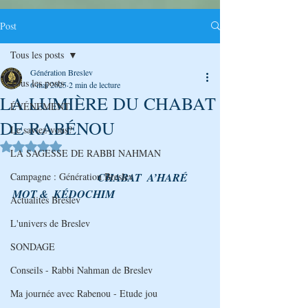
Post
Tous les posts
Génération Breslev
Tous les posts
6 mai 2025
2 min de lecture
LA LUMIÈRE DU CHABAT
ÉVÉNEMENT
DE RABÉNOU
Le saviez-vous?
Noté NaN étoiles sur 5.
LA SAGESSE DE RABBI NAHMAN
Campagne : Génération Breslev
CHABAT  A’HARÉ 
MOT &  KÉDOCHIM
Actualités Breslev
L'univers de Breslev
SONDAGE
Conseils - Rabbi Nahman de Breslev
Ma journée avec Rabenou - Etude jou