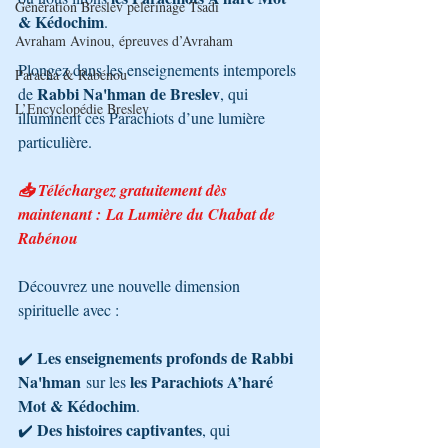
Génération Breslev pèlerinage Tsadi
& Kédochim
.
Avraham Avinou, épreuves d’Avraham
Plongez dans les enseignements intemporels 
Paracha & Rabénou
Rabbi Na'hman de Breslev
de 
, qui 
L’Encyclopédie Breslev
illuminent ces Parachiots d’une lumière 
particulière.
📥 Téléchargez gratuitement dès 
maintenant : La Lumière du Chabat de 
Rabénou
Découvrez une nouvelle dimension 
spirituelle avec :
Les enseignements profonds de Rabbi 
✔️ 
Na'hman
les Parachiots A’haré 
 sur les 
Mot & Kédochim
.
Des histoires captivantes
✔️ 
, qui 