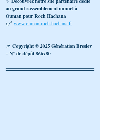
Découvrez notre site partenaire dédié 
✨ 
au grand rassemblement annuel à 
Ouman pour Roch Hachana 
:
🔗 
www.ouman-roch-hachana.fr
Copyright © 2025 Génération Breslev 
📌 
– N° de dépôt 866x80