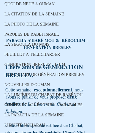
QUOI DE NEUF A OUMAN
LA CITATION DE LA SEMAINE
LA PHOTO DE LA SEMAINE
PAROLES DE RABBI ISRAEL
PARACHA A’HARÉ MOT &  KÉDOCHIM - 
LA SEGOULA DU MOIS
GÉNÉRATION BRESLEV
FEUILLET A TELECHARGER
GENERATION BRESLEV - FILM
Chers amis de GÉNÉRATION 
BRESLEV,
LE PODCAST DE GÉNÉRATION BRESLEV
NOUVELLES D'OUMAN
exceptionnellement
Cette semaine, 
, nous 
LA LUMIÈRE DU CHABAT DE RABÉNOU
deux 
avons le plaisir de vous proposer 
feuillets
 de 
La Lumière du Chabat de 
CONTES ET ALLÉGORIES - PARABOLES
Rabénou
. 
LA PARACHA DE LA SEMAINE
LIKOUTÉ MOHARAN
Cette édition spéciale est liée à ce Chabat, 
les Parachiots A’haré Mot 
où nous lirons 