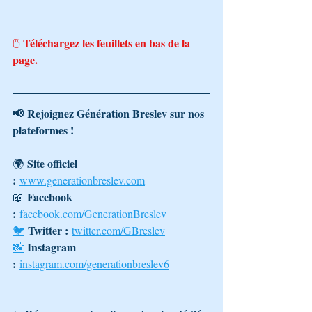
Téléchargez les feuillets en bas de la 
🖱️ 
page.
📢 Rejoignez Génération Breslev sur nos 
plateformes !
Site officiel 
🌍 
:
www.generationbreslev.com
Facebook 
📖 
:
facebook.com/GenerationBreslev
Twitter :
🐦
twitter.com/GBreslev
Instagram 
📸
:
instagram.com/generationbreslev6