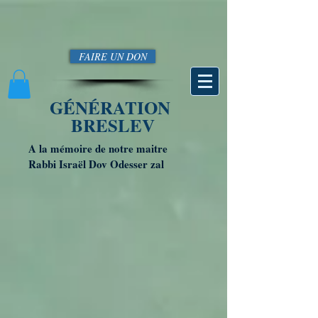
FAIRE UN DON
GÉNÉRATION
BRESLEV
A la mémoire de notre maitre
Rabbi Israël Dov Odesser zal