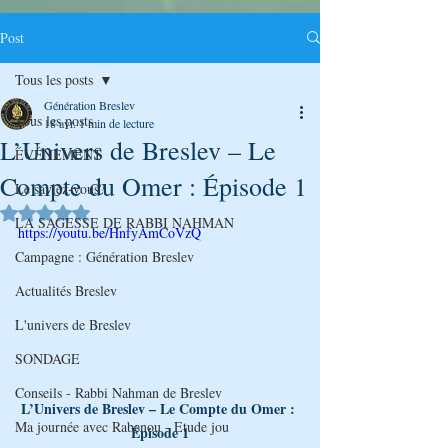
Post
Tous les posts
Génération Breslev
Tous les posts
18 avr.
1 min de lecture
L’Univers de Breslev – Le
ÉVÉNEMENT
Compte du Omer : Épisode 1
Le saviez-vous?
Noté NaN étoiles sur 5.
LA SAGESSE DE RABBI NAHMAN
https://youtu.be/HnfyAmCoVzQ
Campagne : Génération Breslev
Actualités Breslev
L'univers de Breslev
SONDAGE
Conseils - Rabbi Nahman de Breslev
L’Univers de Breslev – Le Compte du Omer : 
Ma journée avec Rabenou - Etude jou
Épisode 1