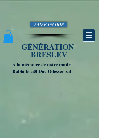
FAIRE UN DON
GÉNÉRATION
BRESLEV
A la mémoire de notre maitre
Rabbi Israël Dov Odesser zal