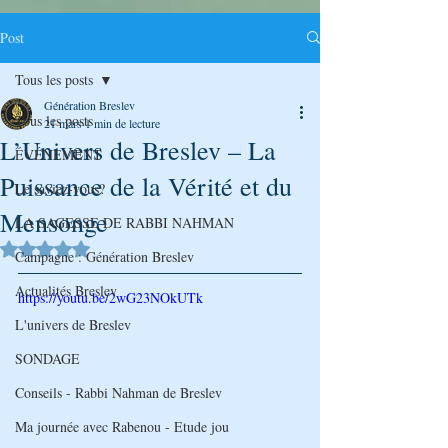
Post
Tous les posts
Génération Breslev
Tous les posts
21 mars
1 min de lecture
L’Univers de Breslev – La
ÉVÉNEMENT
Puissance de la Vérité et du
Le saviez-vous?
Mensonge
LA SAGESSE DE RABBI NAHMAN
Noté NaN étoiles sur 5.
Campagne : Génération Breslev
Actualités Breslev
https://youtu.be/2wG23NOkUTk
L'univers de Breslev
SONDAGE
Conseils - Rabbi Nahman de Breslev
Ma journée avec Rabenou - Etude jou