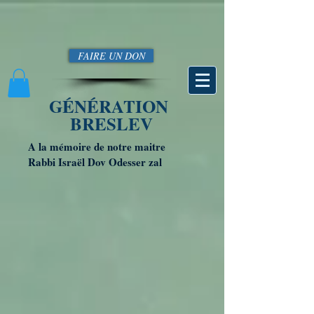
FAIRE UN DON
GÉNÉRATION
BRESLEV
A la mémoire de notre maitre
Rabbi Israël Dov Odesser zal