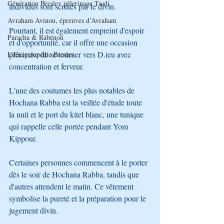
Génération Breslev pèlerinage Tsadi
individus sont scrutés par le divin. 
Avraham Avinou, épreuves d’Avraham
Pourtant, il est également empreint d'espoir 
Paracha & Rabénou
et d'opportunité, car il offre une occasion 
précieuse de se tourner vers D.ieu avec 
L’Encyclopédie Breslev
concentration et ferveur.
L'une des coutumes les plus notables de 
Hochana Rabba est la veillée d'étude toute 
la nuit et le port du kitel blanc, une tunique 
qui rappelle celle portée pendant Yom 
Kippour. 
Certaines personnes commencent à le porter 
dès le soir de Hochana Rabba, tandis que 
d'autres attendent le matin. Ce vêtement 
symbolise la pureté et la préparation pour le 
jugement divin.