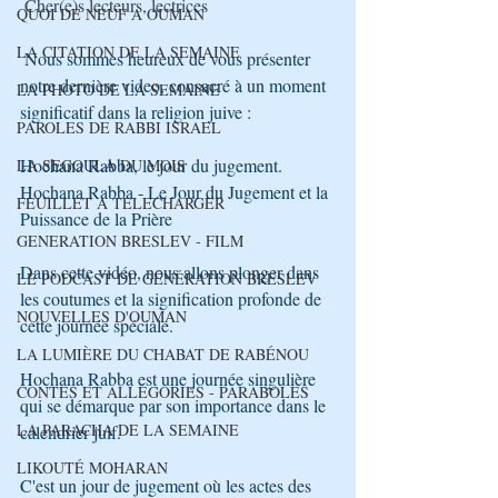
Cher(e)s lecteurs, lectrices
QUOI DE NEUF A OUMAN
LA CITATION DE LA SEMAINE
Nous sommes heureux de vous présenter 
notre dernière video, consacré à un moment 
LA PHOTO DE LA SEMAINE
significatif dans la religion juive : 
PAROLES DE RABBI ISRAEL
Hochana Rabba, le jour du jugement. 
LA SEGOULA DU MOIS
Hochana Rabba - Le Jour du Jugement et la 
FEUILLET A TELECHARGER
Puissance de la Prière
GENERATION BRESLEV - FILM
Dans cette vidéo, nous allons plonger dans 
LE PODCAST DE GÉNÉRATION BRESLEV
les coutumes et la signification profonde de 
NOUVELLES D'OUMAN
cette journée spéciale.
LA LUMIÈRE DU CHABAT DE RABÉNOU
Hochana Rabba est une journée singulière 
CONTES ET ALLÉGORIES - PARABOLES
qui se démarque par son importance dans le 
LA PARACHA DE LA SEMAINE
calendrier juif. 
LIKOUTÉ MOHARAN
C'est un jour de jugement où les actes des 