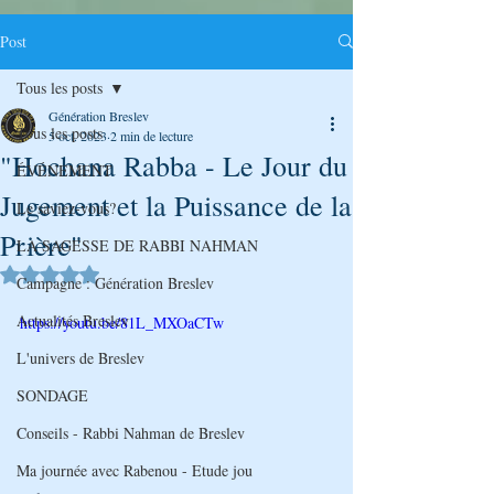
Post
Tous les posts
Génération Breslev
Tous les posts
5 oct. 2023
2 min de lecture
"Hochana Rabba - Le Jour du
ÉVÉNEMENT
Jugement et la Puissance de la
Le saviez-vous?
Prière"
LA SAGESSE DE RABBI NAHMAN
Noté NaN étoiles sur 5.
Campagne : Génération Breslev
Actualités Breslev
https://youtu.be/81L_MXOaCTw
L'univers de Breslev
SONDAGE
Conseils - Rabbi Nahman de Breslev
Ma journée avec Rabenou - Etude jou