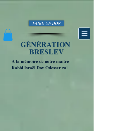
FAIRE UN DON
GÉNÉRATION
BRESLEV
A la mémoire de notre maitre
Rabbi Israël Dov Odesser zal