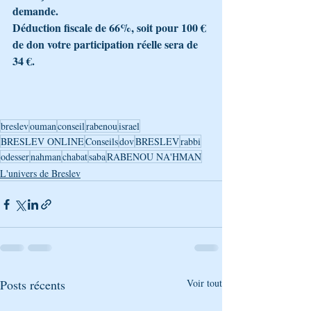
demande.
Déduction fiscale de 66%, soit pour 100 € 
de don votre participation réelle sera de 
34 €.
breslev
ouman
conseil
rabenou
israel
BRESLEV ONLINE
Conseils
dov
BRESLEV
rabbi
odesser
nahman
chabat
saba
RABENOU NA'HMAN
L'univers de Breslev
Posts récents
Voir tout