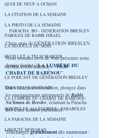
QUOI DE NEUF A OUMAN
LA CITATION DE LA SEMAINE
LA PHOTO DE LA SEMAINE
PARACHA  BO - GENERATION BRESLEV
PAROLES DE RABBI ISRAEL
Chers amis de GÉNÉRATION BRESLEV,
LA SEGOULA DU MOIS
FEUILLET A TELECHARGER
Nous sommes ravis de vous présenter notre 
LA LUMIÈRE DU 
dernier feuillet, "
GENERATION BRESLEV - FILM
CHABAT DE RABÉNOU
". 
LE PODCAST DE GÉNÉRATION BRESLEV
Dans cette nouvelle édition, plongez dans 
NOUVELLES D'OUMAN
les enseignements intemporels de 
Rabbi 
LA LUMIÈRE DU CHABAT DE RABÉNOU
Na'hman de Breslev
, éclairant la Paracha 
CONTES ET ALLÉGORIES - PARABOLES
BO
 d'une lumière particulière. 
LA PARACHA DE LA SEMAINE
LIKOUTÉ MOHARAN
gratuitement
Téléchargez 
 dès maintenant : 