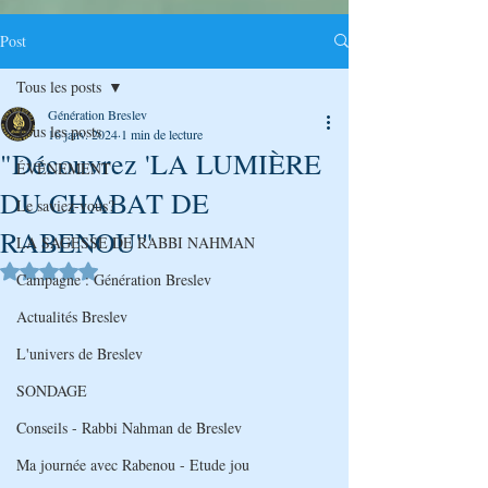
Post
Tous les posts
Génération Breslev
Tous les posts
16 janv. 2024
1 min de lecture
"Découvrez 'LA LUMIÈRE
ÉVÉNEMENT
DU CHABAT DE
Le saviez-vous?
RABENOU'"
LA SAGESSE DE RABBI NAHMAN
Noté NaN étoiles sur 5.
Campagne : Génération Breslev
Actualités Breslev
L'univers de Breslev
SONDAGE
Conseils - Rabbi Nahman de Breslev
Ma journée avec Rabenou - Etude jou