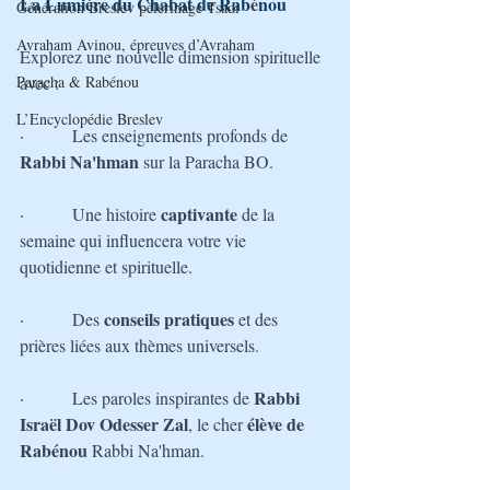
La Lumière du Chabat de Rab
é
nou
Génération Breslev pèlerinage Tsadi
Avraham Avinou, épreuves d’Avraham
Explorez une nouvelle dimension spirituelle 
Paracha & Rabénou
avec :
L’Encyclopédie Breslev
·         
Les enseignements profonds de 
Rabbi Na'hman
 sur la Paracha BO.
captivante 
·         
Une histoire 
de la 
semaine qui influencera votre vie 
quotidienne et spirituelle.
conseils pratiques
·         
Des 
 et des 
prières liées aux thèmes universels.
Rabbi 
·         
Les paroles inspirantes de 
Israël Dov Odesser Zal
 élève de 
, le cher
Rabénou 
Rabbi Na'hman.