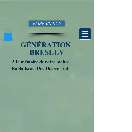
FAIRE UN DON
GÉNÉRATION
BRESLEV
A la mémoire de notre maitre
Rabbi Israël Dov Odesser zal