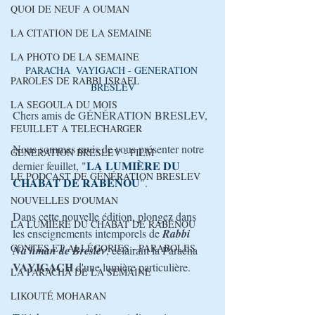
QUOI DE NEUF A OUMAN
LA CITATION DE LA SEMAINE
LA PHOTO DE LA SEMAINE
PARACHA  VAYIGACH - GENERATION 
PAROLES DE RABBI ISRAEL
BRESLEV
LA SEGOULA DU MOIS
Chers amis de GÉNÉRATION BRESLEV,
FEUILLET A TELECHARGER
Nous sommes ravis de vous présenter notre 
GENERATION BRESLEV - FILM
LA LUMIÈRE DU 
dernier feuillet, "
LE PODCAST DE GÉNÉRATION BRESLEV
CHABAT DE RABÉNOU
". 
NOUVELLES D'OUMAN
Dans cette nouvelle édition, plongez dans 
LA LUMIÈRE DU CHABAT DE RABÉNOU
les enseignements intemporels de 
Rabbi 
CONTES ET ALLÉGORIES - PARABOLES
Na'hman de Breslev
, éclairant la Paracha 
VAYIGACH
 d'une lumière particulière. 
LA PARACHA DE LA SEMAINE
LIKOUTÉ MOHARAN