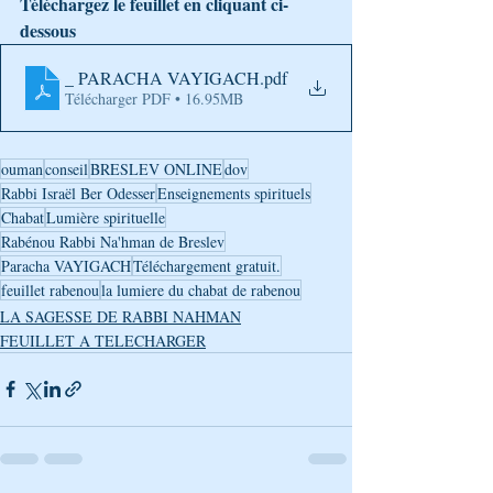
Téléchargez le feuillet en cliquant ci-
dessous
_ PARACHA VAYIGACH
.pdf
Télécharger PDF • 16.95MB
ouman
conseil
BRESLEV ONLINE
dov
Rabbi Israël Ber Odesser
Enseignements spirituels
Chabat
Lumière spirituelle
Rabénou Rabbi Na'hman de Breslev
Paracha VAYIGACH
Téléchargement gratuit.
feuillet rabenou
la lumiere du chabat de rabenou
LA SAGESSE DE RABBI NAHMAN
FEUILLET A TELECHARGER