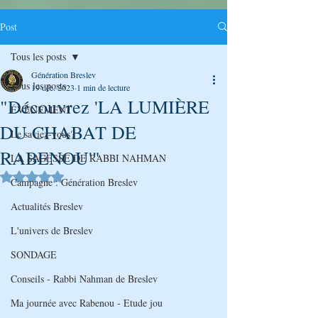
Post
Tous les posts
Génération Breslev
Tous les posts
19 déc. 2023
1 min de lecture
"Découvrez 'LA LUMIÈRE
ÉVÉNEMENT
DU CHABAT DE
Le saviez-vous?
RABENOU'"
LA SAGESSE DE RABBI NAHMAN
Noté NaN étoiles sur 5.
Campagne : Génération Breslev
Actualités Breslev
L'univers de Breslev
SONDAGE
Conseils - Rabbi Nahman de Breslev
Ma journée avec Rabenou - Etude jou