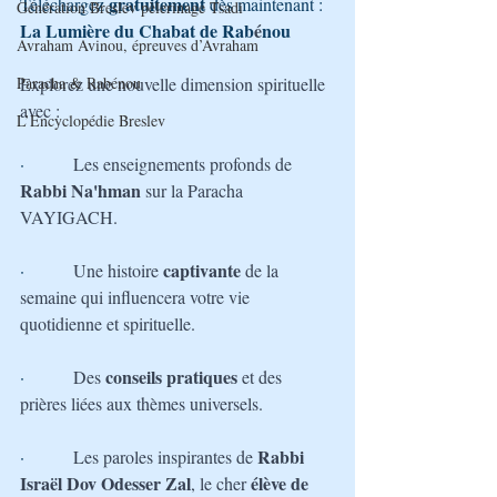
gratuitement
Téléchargez 
 dès maintenant : 
Génération Breslev pèlerinage Tsadi
La Lumière du Chabat de Rab
é
nou
Avraham Avinou, épreuves d’Avraham
Paracha & Rabénou
Explorez une nouvelle dimension spirituelle 
avec :
L’Encyclopédie Breslev
·         
Les enseignements profonds de 
Rabbi Na'hman
 sur la Paracha 
VAYIGACH.
captivante 
·         
Une histoire 
de la 
semaine qui influencera votre vie 
quotidienne et spirituelle.
conseils pratiques
·         
Des 
 et des 
prières liées aux thèmes universels.
Rabbi 
·         
Les paroles inspirantes de 
Israël Dov Odesser Zal
 élève de 
, le cher