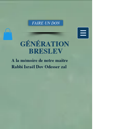
FAIRE UN DON
GÉNÉRATION
BRESLEV
A la mémoire de notre maitre
Rabbi Israël Dov Odesser zal