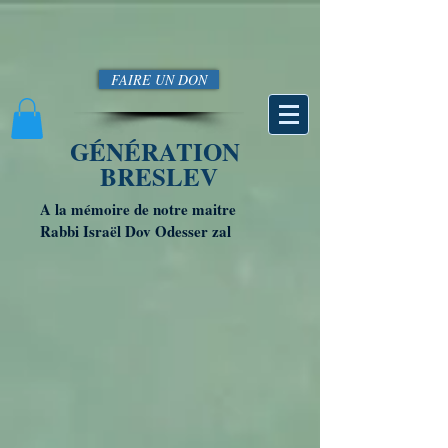
FAIRE UN DON
GÉNÉRATION
BRESLEV
A la mémoire de notre maitre
Rabbi Israël Dov Odesser zal