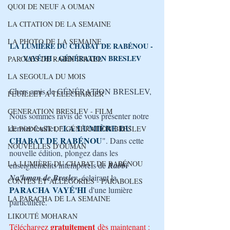
QUOI DE NEUF A OUMAN
LA CITATION DE LA SEMAINE
LA PHOTO DE LA SEMAINE
LA LUMIÈRE DU CHABAT DE RABÉNOU - 
VAYÉ'HI 
- GÉNÉRATION BRESLEV
PAROLES DE RABBI ISRAEL
LA SEGOULA DU MOIS
Chers amis de GÉNÉRATION BRESLEV,
FEUILLET A TELECHARGER
GENERATION BRESLEV - FILM
Nous sommes ravis de vous présenter notre 
LA LUMIÈRE DU 
dernier feuillet, "
LE PODCAST DE GÉNÉRATION BRESLEV
CHABAT DE RABÉNOU
". Dans cette 
NOUVELLES D'OUMAN
nouvelle édition, plongez dans les 
LA LUMIÈRE DU CHABAT DE RABÉNOU
enseignements intemporels de 
Rabbi 
Na'hman de Breslev
, éclairant la 
CONTES ET ALLÉGORIES - PARABOLES
PARACHA 
VAYÉ'HI
d'une lumière 
LA PARACHA DE LA SEMAINE
particulière. 
LIKOUTÉ MOHARAN
gratuitement
Téléchargez 
 dès maintenant : 