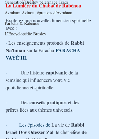
Génération Breslev pèlerinage Tsadi
La Lumière du Chabat de Rabénou
Avraham Avinou, épreuves d’Avraham
Explorez une nouvelle dimension spirituelle 
Paracha & Rabénou
avec :
L’Encyclopédie Breslev
Rabbi 
· 
Les enseignements profonds de 
Na'hman
PARACHA 
 sur la Paracha
VAYÉ'HI.
captivante 
·         
Une histoire 
de la 
semaine qui influencera votre vie 
quotidienne et spirituelle.
conseils pratiques
·         
Des 
 et des 
prières liées aux thèmes universels.
Rabbi 
·        Les épisodes de 
La vie de 
Israël Dov Odesser Zal
 élève de 
, le cher