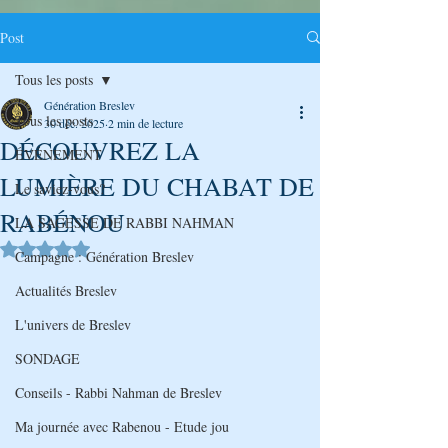
Post
Tous les posts
Génération Breslev
Tous les posts
30 déc. 2025
2 min de lecture
DÉCOUVREZ LA
ÉVÉNEMENT
LUMIÈRE DU CHABAT DE
Le saviez-vous?
RABÉNOU
LA SAGESSE DE RABBI NAHMAN
Noté NaN étoiles sur 5.
Campagne : Génération Breslev
Actualités Breslev
L'univers de Breslev
SONDAGE
Conseils - Rabbi Nahman de Breslev
Ma journée avec Rabenou - Etude jou