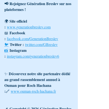
📢 Rejoignez Génération Breslev sur nos 
plateformes !
Site officiel 
🌍 
:
www.generationbreslev.com
Facebook 
📖 
:
facebook.com/GenerationBreslev
Twitter :
🐦
twitter.com/GBreslev
Instagram 
📸
:
instagram.com/generationbreslev6
Découvrez notre site partenaire dédié 
✨ 
au grand rassemblement annuel à 
Ouman pour Roch Hachana 
:
🔗 
www.ouman-roch-hachana.fr
Copyright © 2026 Génération Breslev 
📌 