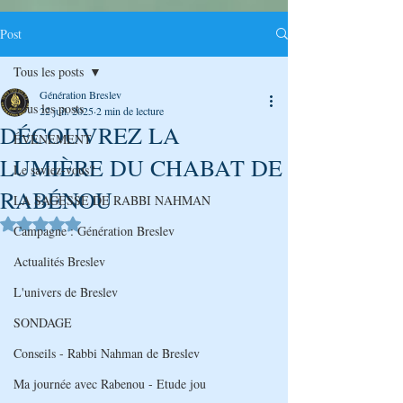
Post
Tous les posts
Génération Breslev
Tous les posts
22 juil. 2025
2 min de lecture
DÉCOUVREZ LA
ÉVÉNEMENT
LUMIÈRE DU CHABAT DE
Le saviez-vous?
RABÉNOU
LA SAGESSE DE RABBI NAHMAN
Noté NaN étoiles sur 5.
Campagne : Génération Breslev
Actualités Breslev
L'univers de Breslev
SONDAGE
Conseils - Rabbi Nahman de Breslev
Ma journée avec Rabenou - Etude jou