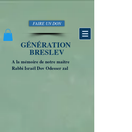
FAIRE UN DON
GÉNÉRATION
BRESLEV
A la mémoire de notre maitre
Rabbi Israël Dov Odesser zal