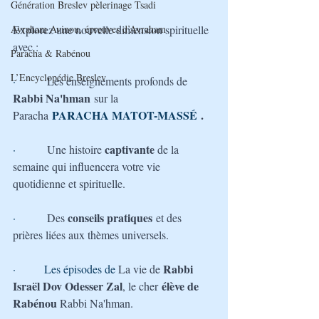
Génération Breslev pèlerinage Tsadi
Avraham Avinou, épreuves d’Avraham
Explorez une nouvelle dimension spirituelle 
avec :
Paracha & Rabénou
L’Encyclopédie Breslev
·         
Les enseignements profonds de 
Rabbi Na'hman
 sur la 
PARACHA 
MATOT-MASSÉ
.
Paracha
captivante 
·         
Une histoire 
de la 
semaine qui influencera votre vie 
quotidienne et spirituelle.
conseils pratiques
·         
Des 
 et des 
prières liées aux thèmes universels.
Rabbi 
·        Les épisodes de 
La vie de 
Israël Dov Odesser Zal
 élève de 
, le cher
Rabénou 
Rabbi Na'hman.