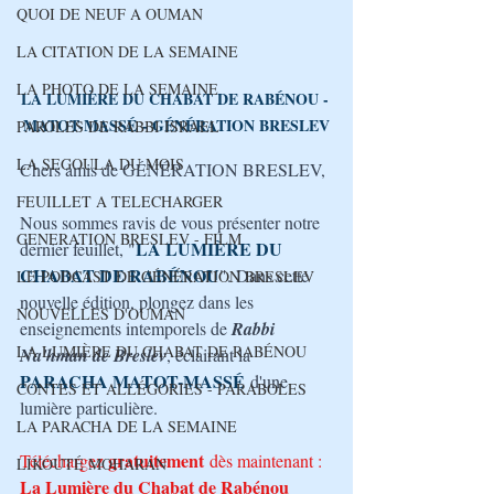
QUOI DE NEUF A OUMAN
LA CITATION DE LA SEMAINE
LA PHOTO DE LA SEMAINE
LA LUMIÈRE DU CHABAT DE RABÉNOU - 
MATOT-MASSÉ
 - GÉNÉRATION BRESLEV
PAROLES DE RABBI ISRAEL
LA SEGOULA DU MOIS
Chers amis de GÉNÉRATION BRESLEV,
FEUILLET A TELECHARGER
Nous sommes ravis de vous présenter notre 
GENERATION BRESLEV - FILM
LA LUMIÈRE DU 
dernier feuillet, "
CHABAT DE RABÉNOU
". Dans cette 
LE PODCAST DE GÉNÉRATION BRESLEV
nouvelle édition, plongez dans les 
NOUVELLES D'OUMAN
enseignements intemporels de 
Rabbi 
LA LUMIÈRE DU CHABAT DE RABÉNOU
Na'hman de Breslev
, éclairant la 
PARACHA 
MATOT-MASSÉ
d'une 
CONTES ET ALLÉGORIES - PARABOLES
lumière particulière. 
LA PARACHA DE LA SEMAINE
gratuitement
Téléchargez 
 dès maintenant : 
LIKOUTÉ MOHARAN
La Lumière du Chabat de Rabénou