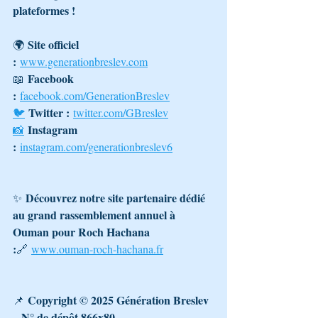
plateformes !
Site officiel 
🌍 
:
www.generationbreslev.com
Facebook 
📖 
:
facebook.com/GenerationBreslev
Twitter :
🐦
twitter.com/GBreslev
Instagram 
📸
:
instagram.com/generationbreslev6
Découvrez notre site partenaire dédié 
✨ 
au grand rassemblement annuel à 
Ouman pour Roch Hachana 
:
🔗 
www.ouman-roch-hachana.fr
Copyright © 2025 Génération Breslev 
📌 
– N° de dépôt 866x80