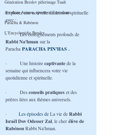
Génération Breslev pèlerinage Tsadi
Avraham Avinou, épreuves d’Avraham
Explorez une nouvelle dimension spirituelle 
avec :
Paracha & Rabénou
L’Encyclopédie Breslev
·         
Les enseignements profonds de 
Rabbi Na'hman
 sur la 
PARACHA 
PIN'HAS
.
Paracha
captivante 
·         
Une histoire 
de la 
semaine qui influencera votre vie 
quotidienne et spirituelle.
conseils pratiques
·         
Des 
 et des 
prières liées aux thèmes universels.
Rabbi 
·        Les épisodes de 
La vie de 
Israël Dov Odesser Zal
 élève de 
, le cher
Rabénou 
Rabbi Na'hman.