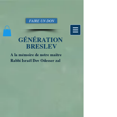
FAIRE UN DON
GÉNÉRATION
BRESLEV
A la mémoire de notre maitre
Rabbi Israël Dov Odesser zal