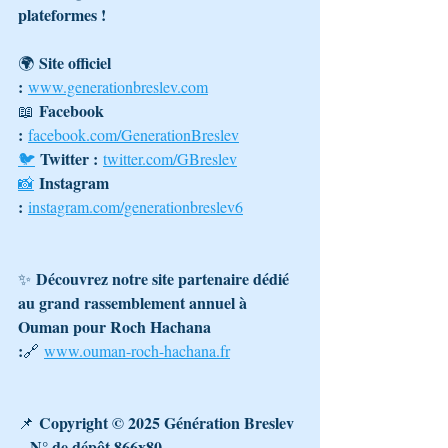
plateformes !
Site officiel 
🌍 
:
www.generationbreslev.com
Facebook 
📖 
:
facebook.com/GenerationBreslev
Twitter :
🐦
twitter.com/GBreslev
Instagram 
📸
:
instagram.com/generationbreslev6
Découvrez notre site partenaire dédié 
✨ 
au grand rassemblement annuel à 
Ouman pour Roch Hachana 
:
🔗 
www.ouman-roch-hachana.fr
Copyright © 2025 Génération Breslev 
📌 
– N° de dépôt 866x80