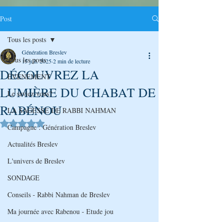
Post
Tous les posts
Génération Breslev
Tous les posts
15 juil. 2025
2 min de lecture
DÉCOUVREZ LA
ÉVÉNEMENT
LUMIÈRE DU CHABAT DE
Le saviez-vous?
RABÉNOU
LA SAGESSE DE RABBI NAHMAN
Noté NaN étoiles sur 5.
Campagne : Génération Breslev
Actualités Breslev
L'univers de Breslev
SONDAGE
Conseils - Rabbi Nahman de Breslev
Ma journée avec Rabenou - Etude jou