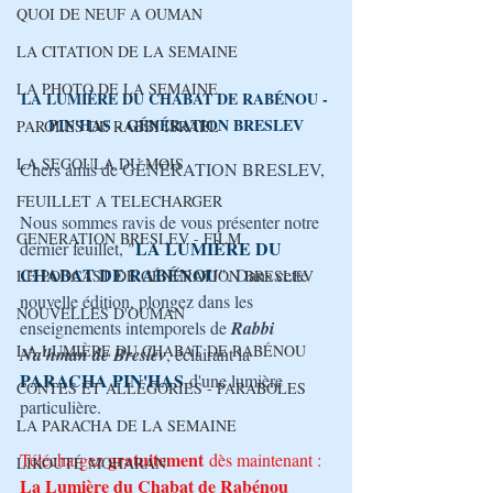
QUOI DE NEUF A OUMAN
LA CITATION DE LA SEMAINE
LA PHOTO DE LA SEMAINE
LA LUMIÈRE DU CHABAT DE RABÉNOU - 
PIN'HAS
 - GÉNÉRATION BRESLEV
PAROLES DE RABBI ISRAEL
LA SEGOULA DU MOIS
Chers amis de GÉNÉRATION BRESLEV,
FEUILLET A TELECHARGER
Nous sommes ravis de vous présenter notre 
GENERATION BRESLEV - FILM
LA LUMIÈRE DU 
dernier feuillet, "
CHABAT DE RABÉNOU
". Dans cette 
LE PODCAST DE GÉNÉRATION BRESLEV
nouvelle édition, plongez dans les 
NOUVELLES D'OUMAN
enseignements intemporels de 
Rabbi 
LA LUMIÈRE DU CHABAT DE RABÉNOU
Na'hman de Breslev
, éclairant la 
PARACHA 
PIN'HAS
d'une lumière 
CONTES ET ALLÉGORIES - PARABOLES
particulière. 
LA PARACHA DE LA SEMAINE
gratuitement
Téléchargez 
 dès maintenant : 
LIKOUTÉ MOHARAN
La Lumière du Chabat de Rabénou