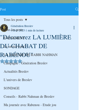
Post
Tous les posts
Génération Breslev
Tous les posts
4 févr. 2025
1 min de lecture
"Découvrez LA LUMIÈRE
ÉVÉNEMENT
DU CHABAT DE
Le saviez-vous?
RABÉNOU"
LA SAGESSE DE RABBI NAHMAN
Noté NaN étoiles sur 5.
Campagne : Génération Breslev
Actualités Breslev
L'univers de Breslev
SONDAGE
Conseils - Rabbi Nahman de Breslev
Ma journée avec Rabenou - Etude jou