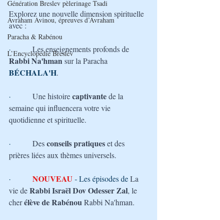
Génération Breslev pèlerinage Tsadi
Explorez une nouvelle dimension spirituelle 
Avraham Avinou, épreuves d’Avraham
avec :
Paracha & Rabénou
·         
Les enseignements profonds de 
L’Encyclopédie Breslev
Rabbi Na'hman
 sur la Paracha
BÉCHALA'H
.
captivante 
·         
Une histoire 
de la 
semaine qui influencera votre vie 
quotidienne et spirituelle.
conseils pratiques
·         
Des 
 et des 
prières liées aux thèmes universels.
 NOUVEAU
·        
 - Les épisodes de 
La 
Rabbi Israël Dov Odesser Zal
vie de 
, le 
 élève de Rabénou 
cher
Rabbi Na'hman.