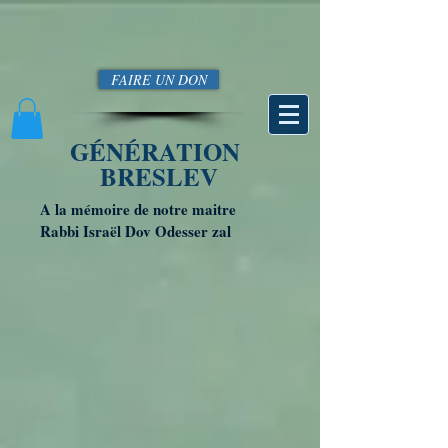
FAIRE UN DON
GÉNÉRATION
BRESLEV
A la mémoire de notre maitre
Rabbi Israël Dov Odesser zal