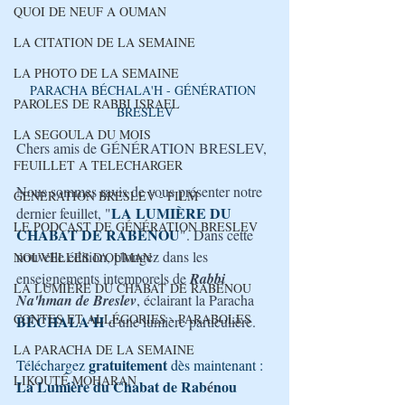
QUOI DE NEUF A OUMAN
LA CITATION DE LA SEMAINE
LA PHOTO DE LA SEMAINE
PARACHA BÉCHALA'H - GÉNÉRATION 
PAROLES DE RABBI ISRAEL
BRESLEV
LA SEGOULA DU MOIS
Chers amis de GÉNÉRATION BRESLEV,
FEUILLET A TELECHARGER
Nous sommes ravis de vous présenter notre 
GENERATION BRESLEV - FILM
LA LUMIÈRE DU 
dernier feuillet, "
LE PODCAST DE GÉNÉRATION BRESLEV
CHABAT DE RABÉNOU
". Dans cette 
nouvelle édition, plongez dans les 
NOUVELLES D'OUMAN
enseignements intemporels de 
Rabbi 
LA LUMIÈRE DU CHABAT DE RABÉNOU
Na'hman de Breslev
, éclairant la Paracha 
CONTES ET ALLÉGORIES - PARABOLES
BÉCHALA'H
 d'une lumière particulière. 
LA PARACHA DE LA SEMAINE
gratuitement
Téléchargez 
 dès maintenant : 
LIKOUTÉ MOHARAN
La Lumière du Chabat de Rab
é
nou