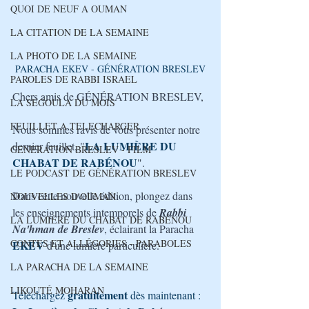
QUOI DE NEUF A OUMAN
LA CITATION DE LA SEMAINE
LA PHOTO DE LA SEMAINE
PARACHA EKEV - GÉNÉRATION BRESLEV
PAROLES DE RABBI ISRAEL
Chers amis de GÉNÉRATION BRESLEV,
LA SEGOULA DU MOIS
FEUILLET A TELECHARGER
Nous sommes ravis de vous présenter notre 
LA LUMIÈRE DU 
dernier feuillet, "
GENERATION BRESLEV - FILM
CHABAT DE RABÉNOU
". 
LE PODCAST DE GÉNÉRATION BRESLEV
Dans cette nouvelle édition, plongez dans 
NOUVELLES D'OUMAN
les enseignements intemporels de 
Rabbi 
LA LUMIÈRE DU CHABAT DE RABÉNOU
Na'hman de Breslev
, éclairant la Paracha 
CONTES ET ALLÉGORIES - PARABOLES
EKEV
 d'une lumière particulière. 
LA PARACHA DE LA SEMAINE
LIKOUTÉ MOHARAN
gratuitement
Téléchargez 
 dès maintenant : 