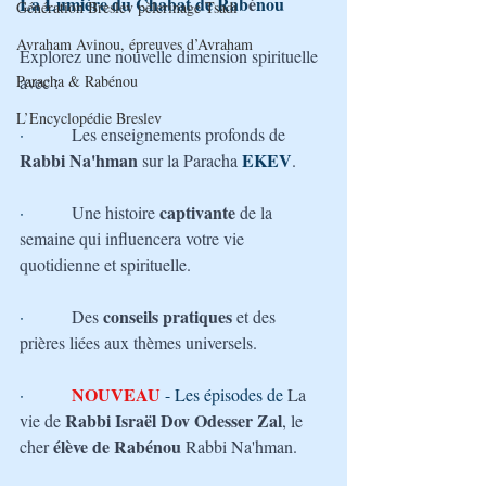
La Lumière du Chabat de Rab
é
nou
Génération Breslev pèlerinage Tsadi
Avraham Avinou, épreuves d’Avraham
Explorez une nouvelle dimension spirituelle 
Paracha & Rabénou
avec :
L’Encyclopédie Breslev
·         
Les enseignements profonds de 
Rabbi Na'hman
EKEV
 sur la Paracha
.
captivante 
·         
Une histoire 
de la 
semaine qui influencera votre vie 
quotidienne et spirituelle.
conseils pratiques
·         
Des 
 et des 
prières liées aux thèmes universels.
 NOUVEAU
·        
 - Les épisodes de 
La 
Rabbi Israël Dov Odesser Zal
vie de 
, le 
 élève de Rabénou 
cher
Rabbi Na'hman.