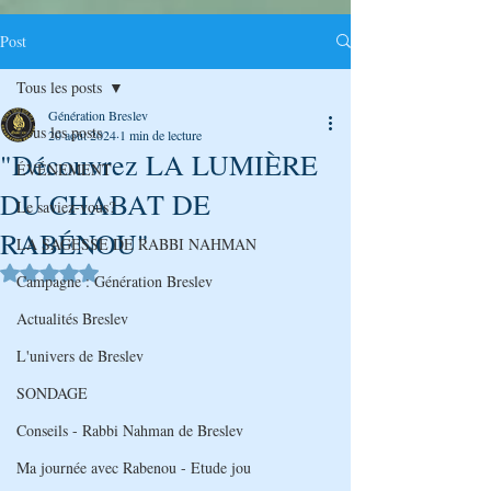
Post
Tous les posts
Génération Breslev
Tous les posts
20 août 2024
1 min de lecture
"Découvrez LA LUMIÈRE
ÉVÉNEMENT
DU CHABAT DE
Le saviez-vous?
RABÉNOU"
LA SAGESSE DE RABBI NAHMAN
Noté NaN étoiles sur 5.
Campagne : Génération Breslev
Actualités Breslev
L'univers de Breslev
SONDAGE
Conseils - Rabbi Nahman de Breslev
Ma journée avec Rabenou - Etude jou