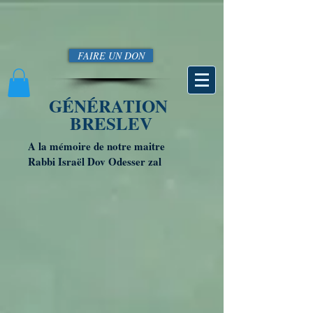
FAIRE UN DON
GÉNÉRATION
BRESLEV
A la mémoire de notre maitre
Rabbi Israël Dov Odesser zal