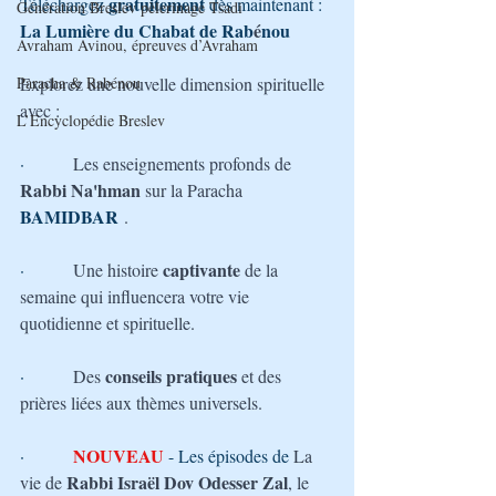
gratuitement
Téléchargez 
 dès maintenant : 
Génération Breslev pèlerinage Tsadi
La Lumière du Chabat de Rab
é
nou
Avraham Avinou, épreuves d’Avraham
Paracha & Rabénou
Explorez une nouvelle dimension spirituelle 
avec :
L’Encyclopédie Breslev
·         
Les enseignements profonds de 
Rabbi Na'hman
 sur la Paracha
BAMIDBAR
.
captivante 
·         
Une histoire 
de la 
semaine qui influencera votre vie 
quotidienne et spirituelle.
conseils pratiques
·         
Des 
 et des 
prières liées aux thèmes universels.
 NOUVEAU
·        
 - Les épisodes de 
La 
Rabbi Israël Dov Odesser Zal
vie de 
, le 