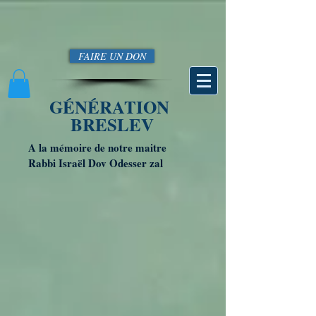
FAIRE UN DON
GÉNÉRATION
BRESLEV
A la mémoire de notre maitre
Rabbi Israël Dov Odesser zal