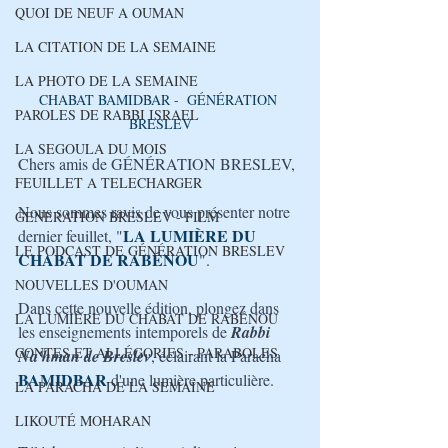
QUOI DE NEUF A OUMAN
LA CITATION DE LA SEMAINE
LA PHOTO DE LA SEMAINE
CHABAT BAMIDBAR -  GÉNÉRATION 
PAROLES DE RABBI ISRAEL
BRESLEV
LA SEGOULA DU MOIS
Chers amis de GÉNÉRATION BRESLEV,
FEUILLET A TELECHARGER
Nous sommes ravis de vous présenter notre 
GENERATION BRESLEV - FILM
LA LUMIÈRE DU 
dernier feuillet, "
LE PODCAST DE GÉNÉRATION BRESLEV
CHABAT DE RABÉNOU
". 
NOUVELLES D'OUMAN
Dans cette nouvelle édition, plongez dans 
LA LUMIÈRE DU CHABAT DE RABÉNOU
les enseignements intemporels de 
Rabbi 
CONTES ET ALLÉGORIES - PARABOLES
Na'hman de Breslev
, éclairant la Paracha 
BAMIDBAR
d'une lumière particulière. 
LA PARACHA DE LA SEMAINE
LIKOUTÉ MOHARAN