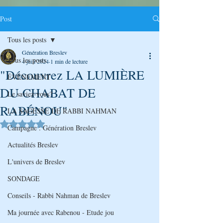
Post
Tous les posts
Génération Breslev
Tous les posts
4 juin 2024
1 min de lecture
"Découvrez LA LUMIÈRE
ÉVÉNEMENT
DU CHABAT DE
Le saviez-vous?
RABÉNOU"
LA SAGESSE DE RABBI NAHMAN
Noté NaN étoiles sur 5.
Campagne : Génération Breslev
Actualités Breslev
L'univers de Breslev
SONDAGE
Conseils - Rabbi Nahman de Breslev
Ma journée avec Rabenou - Etude jou