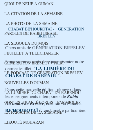
QUOI DE NEUF A OUMAN
LA CITATION DE LA SEMAINE
LA PHOTO DE LA SEMAINE
CHABAT BE'HOUKOTAÏ -   GÉNÉRATION 
PAROLES DE RABBI ISRAEL
BRESLEV
LA SEGOULA DU MOIS
Chers amis de GÉNÉRATION BRESLEV,
FEUILLET A TELECHARGER
Nous sommes ravis de vous présenter notre 
GENERATION BRESLEV - FILM
LA LUMIÈRE DU 
dernier feuillet, "
LE PODCAST DE GÉNÉRATION BRESLEV
CHABAT DE RABÉNOU
". 
NOUVELLES D'OUMAN
Dans cette nouvelle édition, plongez dans 
LA LUMIÈRE DU CHABAT DE RABÉNOU
les enseignements intemporels de 
Rabbi 
CONTES ET ALLÉGORIES - PARABOLES
Na'hman de Breslev
, éclairant la Paracha 
BE'HOUKOTAÏ
d'une lumière particulière. 
LA PARACHA DE LA SEMAINE
LIKOUTÉ MOHARAN