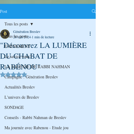
Post
Tous les posts
Génération Breslev
Tous les posts
28 mai 2024
1 min de lecture
"Découvrez LA LUMIÈRE
ÉVÉNEMENT
DU CHABAT DE
Le saviez-vous?
RABÉNOU"
LA SAGESSE DE RABBI NAHMAN
Noté NaN étoiles sur 5.
Campagne : Génération Breslev
Actualités Breslev
L'univers de Breslev
SONDAGE
Conseils - Rabbi Nahman de Breslev
Ma journée avec Rabenou - Etude jou