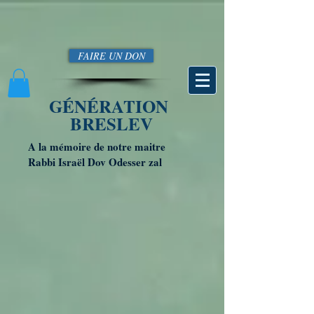
FAIRE UN DON
GÉNÉRATION
BRESLEV
A la mémoire de notre maitre
Rabbi Israël Dov Odesser zal