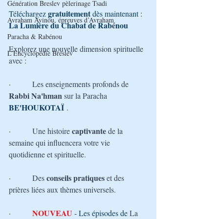
Génération Breslev pèlerinage Tsadi
gratuitement
Téléchargez 
 dès maintenant : 
Avraham Avinou, épreuves d’Avraham
La Lumière du Chabat de Rab
é
nou
Paracha & Rabénou
Explorez une nouvelle dimension spirituelle 
L’Encyclopédie Breslev
avec :
·         
Les enseignements profonds de 
Rabbi Na'hman
 sur la Paracha
BE'HOUKOTAÏ
.
captivante 
·         
Une histoire 
de la 
semaine qui influencera votre vie 
quotidienne et spirituelle.
conseils pratiques
·         
Des 
 et des 
prières liées aux thèmes universels.
 NOUVEAU
·        
 - Les épisodes de 
La 