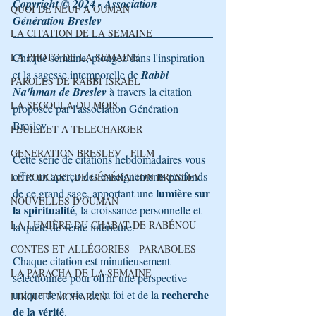
Copyright © 2024 - Association 
QUOI DE NEUF A OUMAN
Génération Breslev 
LA CITATION DE LA SEMAINE
LA PHOTO DE LA SEMAINE
Chaque semaine, plongez dans l'inspiration 
et la sagesse intemporelle de 
Rabbi 
PAROLES DE RABBI ISRAEL
Na'hman de Breslev
 à travers la citation 
LA SEGOULA DU MOIS
proposée par l'association Génération 
Breslev. 
FEUILLET A TELECHARGER
GENERATION BRESLEV - FILM
Cette série de citations hebdomadaires vous 
offre un aperçu des enseignements profonds 
LE PODCAST DE GÉNÉRATION BRESLEV
lumière sur 
de ce grand sage, apportant une 
NOUVELLES D'OUMAN
la spiritualité
, la croissance personnelle et 
LA LUMIÈRE DU CHABAT DE RABÉNOU
la quête de vérité intérieure.
CONTES ET ALLÉGORIES - PARABOLES
Chaque citation est minutieusement 
LA PARACHA DE LA SEMAINE
sélectionnée pour offrir une perspective 
recherche 
unique de la vie, de la foi et de la 
LIKOUTÉ MOHARAN
de la vérité
. 