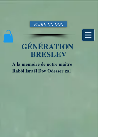
FAIRE UN DON
GÉNÉRATION
BRESLEV
A la mémoire de notre maitre
Rabbi Israël Dov Odesser zal