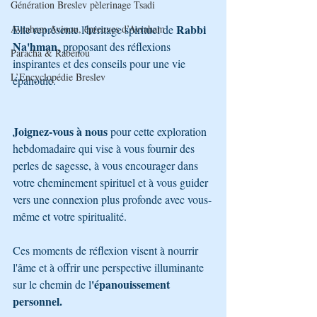
Génération Breslev pèlerinage Tsadi
Rabbi 
Avraham Avinou, épreuves d’Avraham
Elle représente l'héritage spirituel de 
Na'hman
, proposant des réflexions 
Paracha & Rabénou
inspirantes et des conseils pour une vie 
L’Encyclopédie Breslev
épanouie.
Joignez-vous à nous
 pour cette exploration 
hebdomadaire qui vise à vous fournir des 
perles de sagesse, à vous encourager dans 
votre cheminement spirituel et à vous guider 
vers une connexion plus profonde avec vous-
même et votre spiritualité. 
Ces moments de réflexion visent à nourrir 
l'âme et à offrir une perspective illuminante 
'épanouissement 
sur le chemin de l
personnel.