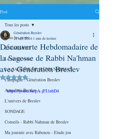
Post
Tous les posts
Génération Breslev
Tous les posts
21 avr. 2024
1 min de lecture
Découverte Hebdomadaire de
ÉVÉNEMENT
la Sagesse de Rabbi Na'hman
Le saviez-vous?
avec Génération Breslev
LA SAGESSE DE RABBI NAHMAN
Noté NaN étoiles sur 5.
Campagne : Génération Breslev
Actualités Breslev
 https://youtu.be/pA-jFI1nbD4
L'univers de Breslev
SONDAGE
Conseils - Rabbi Nahman de Breslev
Ma journée avec Rabenou - Etude jou