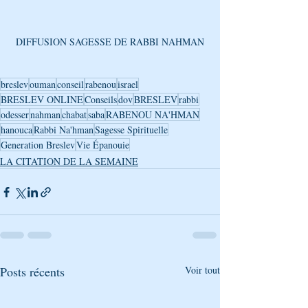
DIFFUSION SAGESSE DE RABBI NAHMAN
breslev
ouman
conseil
rabenou
israel
BRESLEV ONLINE
Conseils
dov
BRESLEV
rabbi
odesser
nahman
chabat
saba
RABENOU NA'HMAN
hanouca
Rabbi Na'hman
Sagesse Spirituelle
Generation Breslev
Vie Épanouie
LA CITATION DE LA SEMAINE
Posts récents
Voir tout