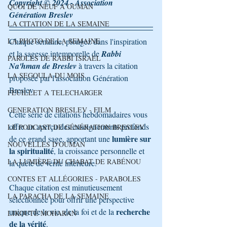
Copyright © 2024 - Association 
QUOI DE NEUF A OUMAN
Génération Breslev 
LA CITATION DE LA SEMAINE
LA PHOTO DE LA SEMAINE
Chaque semaine, plongez dans l'inspiration 
et la sagesse intemporelle de 
Rabbi 
PAROLES DE RABBI ISRAEL
Na'hman de Breslev
 à travers la citation 
LA SEGOULA DU MOIS
proposée par l'association Génération 
Breslev. 
FEUILLET A TELECHARGER
GENERATION BRESLEV - FILM
Cette série de citations hebdomadaires vous 
offre un aperçu des enseignements profonds 
LE PODCAST DE GÉNÉRATION BRESLEV
lumière sur 
de ce grand sage, apportant une 
NOUVELLES D'OUMAN
la spiritualité
, la croissance personnelle et 
LA LUMIÈRE DU CHABAT DE RABÉNOU
la quête de vérité intérieure.
CONTES ET ALLÉGORIES - PARABOLES
Chaque citation est minutieusement 
LA PARACHA DE LA SEMAINE
sélectionnée pour offrir une perspective 
recherche 
unique de la vie, de la foi et de la 
LIKOUTÉ MOHARAN
de la vérité
. 