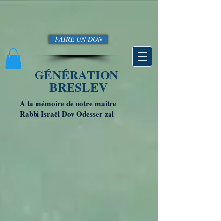
FAIRE UN DON
GÉNÉRATION
BRESLEV
A la mémoire de notre maitre
Rabbi Israël Dov Odesser zal