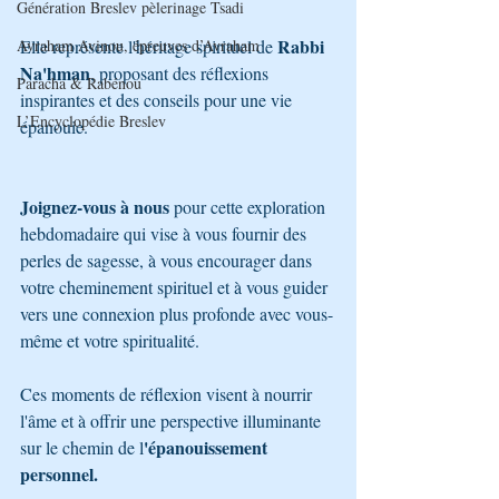
Génération Breslev pèlerinage Tsadi
Rabbi 
Avraham Avinou, épreuves d’Avraham
Elle représente l'héritage spirituel de 
Na'hman
, proposant des réflexions 
Paracha & Rabénou
inspirantes et des conseils pour une vie 
L’Encyclopédie Breslev
épanouie.
Joignez-vous à nous
 pour cette exploration 
hebdomadaire qui vise à vous fournir des 
perles de sagesse, à vous encourager dans 
votre cheminement spirituel et à vous guider 
vers une connexion plus profonde avec vous-
même et votre spiritualité. 
Ces moments de réflexion visent à nourrir 
l'âme et à offrir une perspective illuminante 
'épanouissement 
sur le chemin de l
personnel.