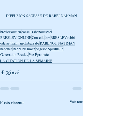
DIFFUSION SAGESSE DE RABBI NAHMAN
breslev
ouman
conseil
rabenou
israel
BRESLEV ONLINE
Conseils
dov
BRESLEV
rabbi
odesser
nahman
chabat
saba
RABENOU NA'HMAN
hanouca
Rabbi Na'hman
Sagesse Spirituelle
Generation Breslev
Vie Épanouie
LA CITATION DE LA SEMAINE
Posts récents
Voir tout