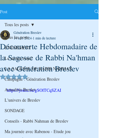
Post
Tous les posts
Génération Breslev
Tous les posts
14 avr. 2024
1 min de lecture
Découverte Hebdomadaire de
ÉVÉNEMENT
la Sagesse de Rabbi Na'hman
Le saviez-vous?
avec Génération Breslev
LA SAGESSE DE RABBI NAHMAN
Noté NaN étoiles sur 5.
Campagne : Génération Breslev
Actualités Breslev
 https://youtu.be/gSOlTCqSZAI
L'univers de Breslev
SONDAGE
Conseils - Rabbi Nahman de Breslev
Ma journée avec Rabenou - Etude jou