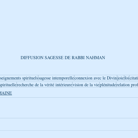
DIFFUSION SAGESSE DE RABBI NAHMAN
seignements spirituels
sagesse intemporelle
connexion avec le Divin
joie
foi
citat
spirituelle
recherche de la vérité intérieure
vision de la vie
plénitude
relation pro
MAINE