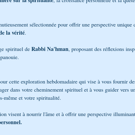
mière sur la spiritualité
, la croissance personnelle et la quête
utieusement sélectionnée pour offrir une perspective unique de
e la vérité
. 
Rabbi Na'hman
ge spirituel de 
, proposant des réflexions insp
épanouie.
pour cette exploration hebdomadaire qui vise à vous fournir de
ager dans votre cheminement spirituel et à vous guider vers u
-même et votre spiritualité. 
n visent à nourrir l'âme et à offrir une perspective illuminan
ersonnel.