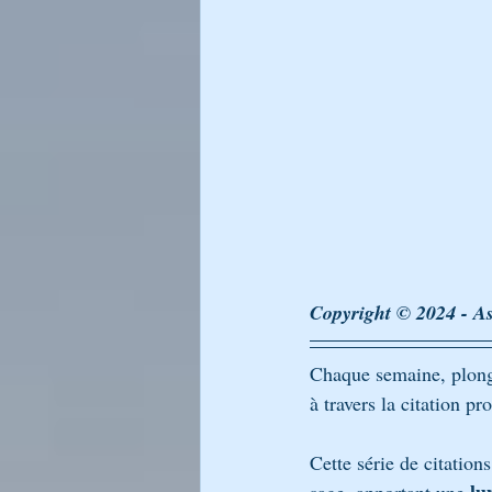
LA LUMIÈRE DU CHABAT DE RA
LIKOUTÉ MOHARAN
Générati
L’Encyclopédie Breslev
Copyright © 2024 - As
Chaque semaine, plonge
à travers la citation p
Cette série de citatio