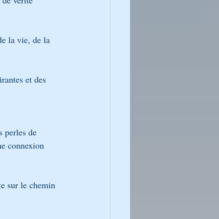
 de vérité 
 la vie, de la 
irantes et des 
s perles de 
ne connexion 
te sur le chemin 