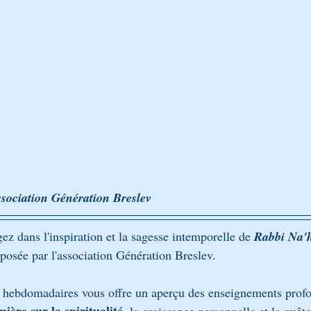
BÉNOU
CONTES ET ALLÉGORIES - PARABOLES
LA PARAC
on Breslev pèlerinage Tsadi
Avraham Avinou, épreuves d’Avraham
sociation Génération Breslev 
z dans l'inspiration et la sagesse intemporelle de 
Rabbi Na'
roposée par l'association Génération Breslev. 
ns hebdomadaires vous offre un aperçu des enseignements prof