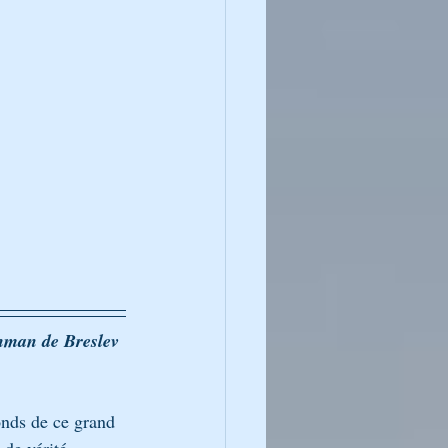
HA DE LA SEMAINE
Paracha & Rabénou
hman de Breslev
onds de ce grand 