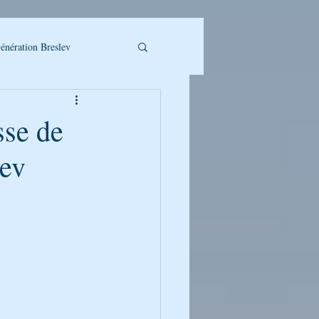
énération Breslev
sse de
lev
LLET A TELECHARGER
UMAN