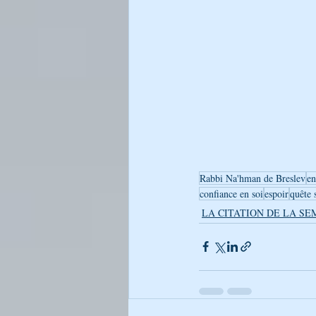
Rabbi Na'hman de Breslev
en
confiance en soi
espoir
quête 
LA CITATION DE LA SE