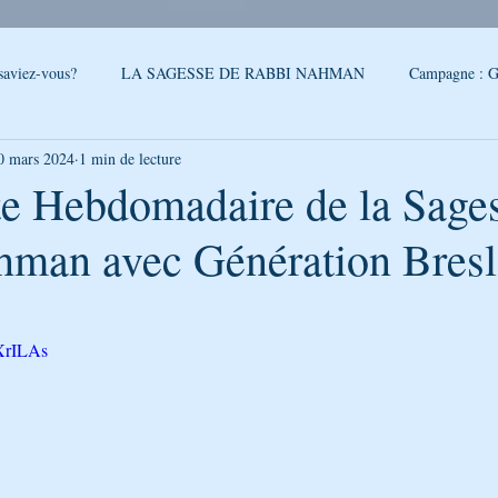
saviez-vous?
LA SAGESSE DE RABBI NAHMAN
Campagne : G
0 mars 2024
1 min de lecture
reslev
SONDAGE
Conseils - Rabbi Nahman de Breslev
e Hebdomadaire de la Sage
hman avec Génération Bres
QUOI DE NEUF A OUMAN
LA CITATION DE LA SEMAINE
5.
PAROLES DE RABBI ISRAEL
LA SEGOULA DU MOIS
FEUI
VXrILAs
LE PODCAST DE GÉNÉRATION BRESLEV
NOUVELLES D'O