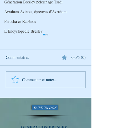
Génération Breslev pèlerinage Tsadi
Avraham Avinou, épreuves d’Avraham
Paracha & Rabénou
L’Encyclopédie Breslev
Commentaires
0.0/5 (0)
Père et fils à Oum
Commenter et noter...
Ouverture officielle de la
Plateforme Ouman Roch
Hachana 5787 — 29 juillet
2026
FAIRE UN DON
GENERATION BRESLEV