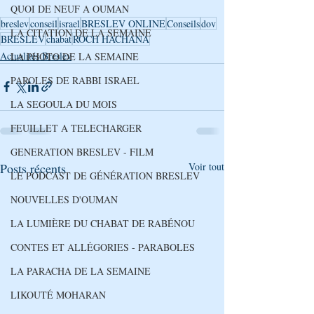
QUOI DE NEUF A OUMAN
breslev
conseil
israel
BRESLEV ONLINE
Conseils
dov
LA CITATION DE LA SEMAINE
BRESLEV
chabat
ROCH HACHANA
Actualités Breslev
LA PHOTO DE LA SEMAINE
PAROLES DE RABBI ISRAEL
LA SEGOULA DU MOIS
FEUILLET A TELECHARGER
GENERATION BRESLEV - FILM
Posts récents
Voir tout
LE PODCAST DE GÉNÉRATION BRESLEV
NOUVELLES D'OUMAN
LA LUMIÈRE DU CHABAT DE RABÉNOU
CONTES ET ALLÉGORIES - PARABOLES
LA PARACHA DE LA SEMAINE
LIKOUTÉ MOHARAN