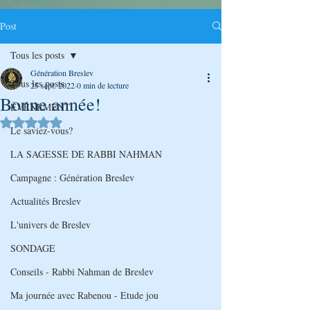
Post
Tous les posts
Génération Breslev
Tous les posts
25 sept. 2022
0 min de lecture
Bonne année!
ÉVÉNEMENT
Noté NaN étoiles sur 5.
Le saviez-vous?
LA SAGESSE DE RABBI NAHMAN
Campagne : Génération Breslev
Actualités Breslev
L'univers de Breslev
SONDAGE
Conseils - Rabbi Nahman de Breslev
Ma journée avec Rabenou - Etude jou