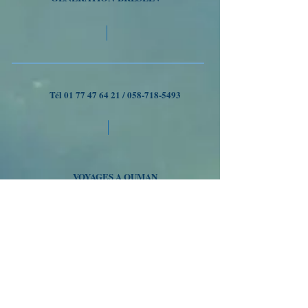
Tél
01 77 47 64 21
/
058-718-5493
VOYAGES A OUMAN
Nous suivre