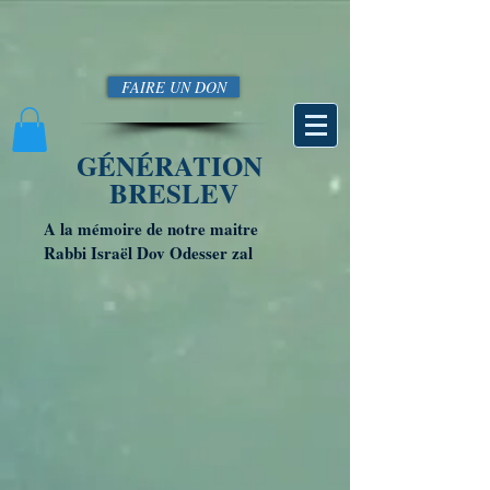
FAIRE UN DON
GÉNÉRATION
BRESLEV
A la mémoire de notre maitre
Rabbi Israël Dov Odesser zal