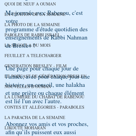
QUOI DE NEUF A OUMAN
Ma journée avec Rabenou, c'est 
LA CITATION DE LA SEMAINE
votre
LA PHOTO DE LA SEMAINE
programme d'étude quotidien des 
PAROLES DE RABBI ISRAEL
enseignements de Rabbi Nahman 
de Breslev !
LA SEGOULA DU MOIS
FEUILLET A TELECHARGER
GENERATION BRESLEV - FILM
Une page pour chaque jour de 
l'année, avec pour chaque jour une 
LE PODCAST DE GÉNÉRATION BRESLEV
histoire, un conseil, une halakha 
NOUVELLES D'OUMAN
et une prière ou chaque élément 
LA LUMIÈRE DU CHABAT DE RABÉNOU
est lié l'un avec l'autre.
CONTES ET ALLÉGORIES - PARABOLES
LA PARACHA DE LA SEMAINE
Abonnez vos amis et vos proches, 
LIKOUTÉ MOHARAN
afin qu’ils puissent eux aussi 