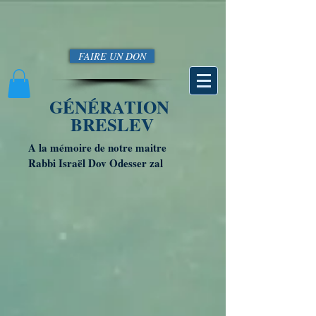
FAIRE UN DON
GÉNÉRATION
BRESLEV
A la mémoire de notre maitre
Rabbi Israël Dov Odesser zal