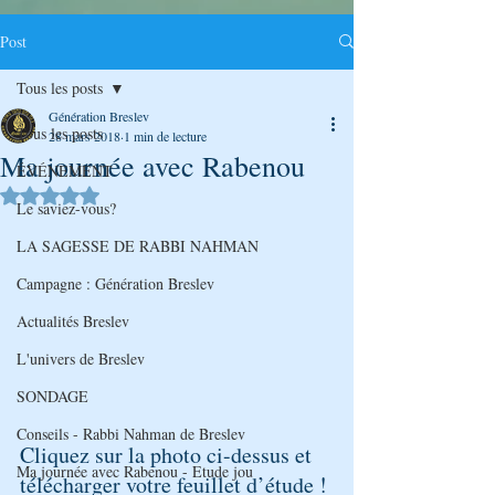
Post
Tous les posts
Génération Breslev
Tous les posts
28 mars 2018
1 min de lecture
Ma journée avec Rabenou
ÉVÉNEMENT
Noté NaN étoiles sur 5.
Le saviez-vous?
LA SAGESSE DE RABBI NAHMAN
Campagne : Génération Breslev
Actualités Breslev
L'univers de Breslev
SONDAGE
Conseils - Rabbi Nahman de Breslev
Cliquez sur la photo ci-dessus et 
Ma journée avec Rabenou - Etude jou
télécharger votre feuillet d’étude !