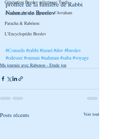
Génération Breslev pèlerinage Tsadi
profiter de la lumière de Rabbi 
Nahman de Breslev
Avraham Avinou, épreuves d’Avraham
Paracha & Rabénou
L’Encyclopédie Breslev
#Conseils
#rabbi
#israel
#dov
#breslev
#odesser
#ouman
#nahman
#saba
#voyage
Ma journée avec Rabenou - Etude jou
Posts récents
Voir tout