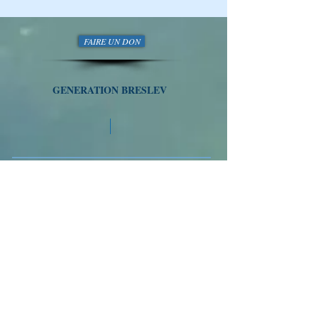
FAIRE UN DON
GENERATION BRESLEV
Tél
01 77 47 64 21
/
058-718-5493
VOYAGES A OUMAN