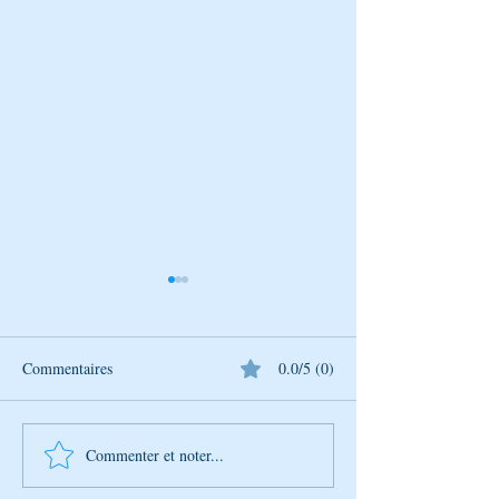
Commentaires
0.0/5 (0)
Ma journée avec Rabenou
Ma journée avec 
Commenter et noter...