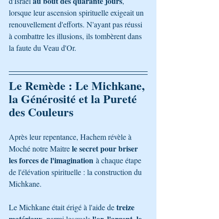
au bout des quarante jours
d'Israël 
, 
lorsque leur ascension spirituelle exigeait un 
renouvellement d'efforts. N'ayant pas réussi 
à combattre les illusions, ils tombèrent dans 
la faute du Veau d'Or.
Le Remède : Le Michkane, 
la Générosité et la Pureté 
des Couleurs
Après leur repentance, Hachem révèle à 
le secret pour briser 
Moché notre Maitre 
les forces de l'imagination
 à chaque étape 
de l'élévation spirituelle : la construction du 
Michkane. 
treize 
Le Michkane était érigé à l'aide de 
matériaux
l'or, l'argent, le 
, parmi lesquels 