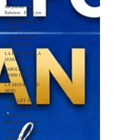
Ma journée avec
Rabenou - Etude jou
QUOI DE NEUF A
OUMAN
LA CITATION DE
LA SEMAINE
LA PHOTO DE LA
SEMAINE
PAROLES DE
RABBI ISRAEL
LA SEGOULA DU
MOIS
FEUILLET A
TELECHARGER
GENERATION
BRESLEV - FILM
LE PODCAST DE
GÉNÉRATION