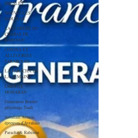
BRESLEV
NOUVELLES
D'OUMAN
LA LUMIÈRE DU
CHABAT DE
RABÉNOU
CONTES ET
ALLÉGORIES -
PARABOLES
LA PARACHA DE
LA SEMAINE
LIKOUTÉ
MOHARAN
Génération Breslev
pèlerinage Tsadi
Avraham Avinou,
épreuves d’Avraham
Paracha & Rabénou